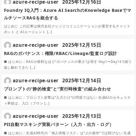
azure-recipe-user
2025年12月16日
Foundry IQ入門：Azure AI SearchのKnowledge Baseでマ
ルチソースRAGを統合する
はじめに この記事は株式会社ナレッジコミュニケーションが運営するチャット
ボット と AIエージェント […]
azure-recipe-user
2025年12月15日
RAGのガバナンス：権限/RBAC/Lineage/監査ログ設計
■ はじめに：RAGが便利なほど“ガバナンスの重さ”は増す Day1〜Day14で繰り
返し触れてきた […]
azure-recipe-user
2025年12月14日
プロンプトの“静的検査”と“実行時検査”の組み合わせ
■ はじめに：プロンプト攻撃は“入力だけ”の問題ではない 生成AIのセキュリテ
ィ事故は、入口（プロン […]
azure-recipe-user
2025年12月13日
PII自動マスキング実装パターン（入力・出力・ログ）
■ はじめに：生成AI時代の「個人情報リスク」は“人の操作”では防げない 生成