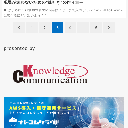
現場が迷わないための“線引き”の作り方—
■ はじめに：AI活用の最大の悩みは「どこまで入力していいか」 生成AIが社内
に広がるほど、次のよう […]
投
1
2
3
4
…
6
稿
ナ
presented by
ビ
ゲ
ー
シ
ョ
ン