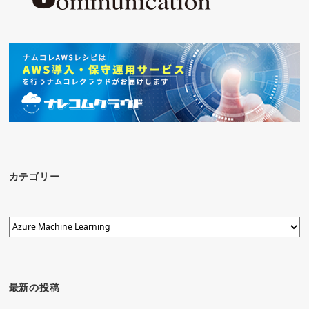
ョ
ン
カテゴリー
カ
テ
ゴ
リ
ー
最新の投稿