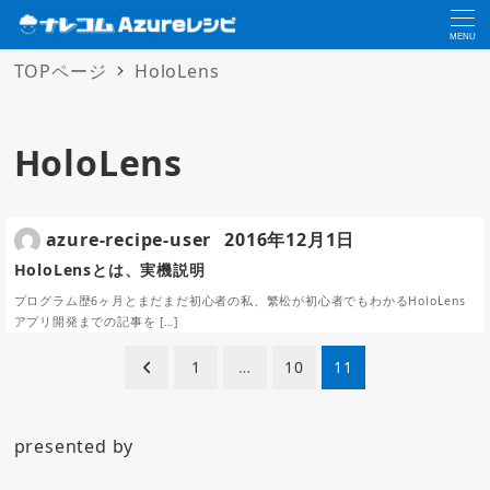
MENU
TOPページ
HoloLens
HoloLens
azure-recipe-user
2016年12月1日
HoloLensとは、実機説明
プログラム歴6ヶ月とまだまだ初心者の私、繁松が初心者でもわかるHoloLens
アプリ開発までの記事を […]
投
1
…
10
11
稿
ナ
presented by
ビ
ゲ