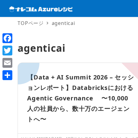
TOPページ
agenticai
agenticai
F
a
T
c
w
E
【Data + AI Summit 2026 – セッシ
e
i
m
共
ョンレポート】Databricksにおける
b
t
a
有
Agentic Governance 〜10,000
o
t
i
o
人の社員から、数十万のエージェン
e
l
k
トへ〜
r