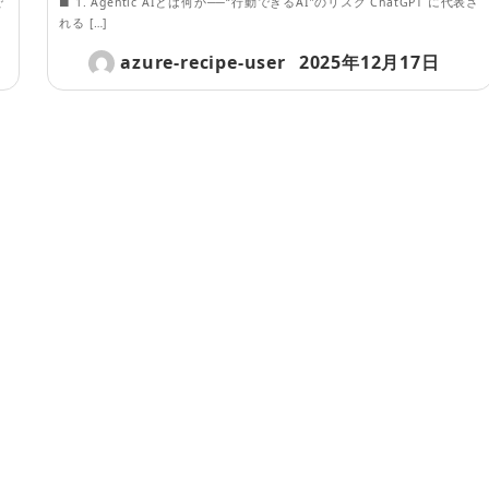
で
■ 1. Agentic AIとは何か──“行動できるAI”のリスク ChatGPT に代表さ
れる […]
azure-recipe-user
2025年12月17日