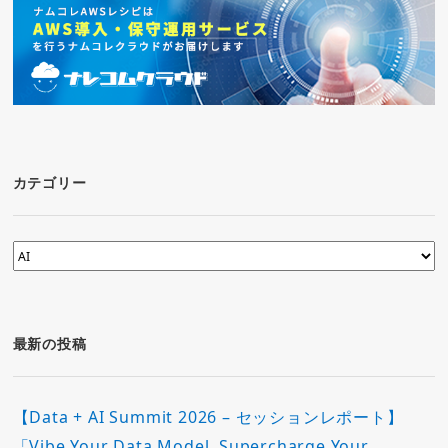
カテゴリー
カ
テ
ゴ
リ
ー
最新の投稿
【Data + AI Summit 2026 – セッションレポート】
「Vibe Your Data Model, Supercharge Your