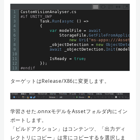
1
CustomVisionAnalyser
.
cs
2
#if UNITY_UWP
3
Task
.
Run
(
async
(
)
=
>
4
{
5
var
modelFile
=
await
6
StorageFile
.
GetFileFromApplicatio
7
new
Uri
(
"ms-appx:///Assets/Le
8
_objectDetection
=
new
ObjectDetectio
9
await 
_objectDetection
.
Init
(
modelFile
10
11
IsReady
=
true
;
12
}
)
;
13
#endif
ターゲットはRelease/X86に変更します。
学習させた.onnxモデルをAssetフォルダ内にイン
ポートします。
「ビルドアクション」はコンテンツ、「出力ディ
レクトリにコピー」は常にコピーするを選択しま