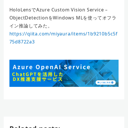
HoloLensでAzure Custom Vision Service –
ObjectDetectionをWindows MLを使ってオフラ
イン推論してみた。
https://qiita.com/miyaura/items/1b9210b5c5f
75d8722a3