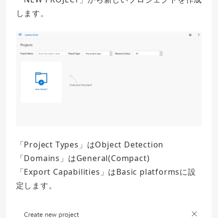
します。
「Project Types」はObject Detection
「Domains」はGeneral(Compact)
「Export Capabilities」はBasic platformsに設
定します。