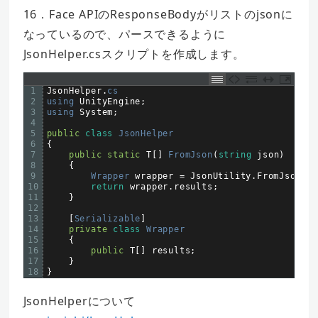
16．Face APIのResponseBodyがリストのjsonに
なっているので、パースできるように
JsonHelper.csスクリプトを作成します。
1
JsonHelper
.
cs
2
using 
UnityEngine
;
3
using 
System
;
4
5
public
class
JsonHelper
6
{
7
public
static
T
[
]
FromJson
(
string
json
)
8
{
9
Wrapper 
wrapper
=
JsonUtility
.
FromJson
&
lt
10
return
wrapper
.
results
;
11
}
12
13
[
Serializable
]
14
private
class
Wrapper
15
{
16
public
T
[
]
results
;
17
}
18
}
JsonHelperについて