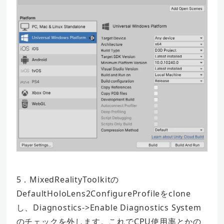
5．MixedRealityToolkitの
DefaultHoloLens2ConfigureProfileをclone
し、Diagnostics->Enable Diagnostics System
のチェックを外します。これでCPU使用率とかの