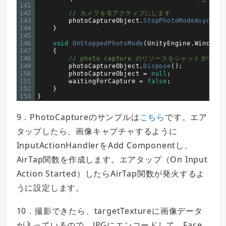
141
142
// カメラを非アクティブにします
143
photoCaptureObject
.
StopPhotoModeAsync
(
O
144
}
145
146
void
OnStoppedPhotoMode
(
UnityEngine
.
Windows
147
{
148
// photo capture のリソースをシャットダウン
149
photoCaptureObject
.
Dispose
(
)
;
150
photoCaptureObject
=
null
;
151
waitingForCapture
=
false
;
152
}
153
}
9．PhotoCaptureのサンプルは
こちら
です。エア
タップしたら、画像キャプチャするように
InputActionHandlerをAdd Componentし、
AirTap関数を作成します。エアタップ（On Input
Action Started）したらAirTap関数が発火するよ
うに設定します。
10．撮影できたら、targetTextureに画像データ
が入っているので、JPGにエンコードして、Face