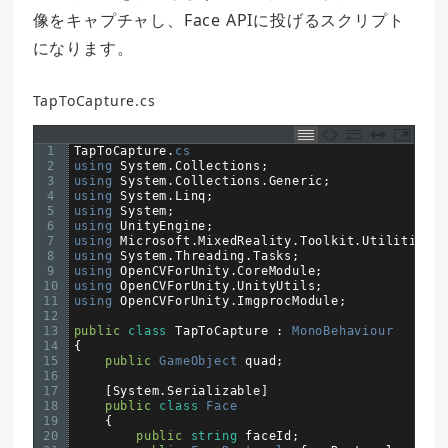
像をキャプチャし、Face APIに投げるスクリプト
になります。
TapToCapture.cs
1
TapToCapture
.
cs
2
using 
System
.
Collections
;
3
using 
System
.
Collections
.
Generic
;
4
using 
System
.
Linq
;
5
using 
System
;
6
using 
UnityEngine
;
7
using 
Microsoft
.
MixedReality
.
Toolkit
.
Utilities
;
8
using 
System
.
Threading
.
Tasks
;
9
using 
OpenCVForUnity
.
CoreModule
;
10
using 
OpenCVForUnity
.
UnityUtils
;
11
using 
OpenCVForUnity
.
ImgprocModule
;
12
13
public
class
TapToCapture
:
MonoBehaviour
14
{
15
public
GameObject 
quad
;
16
17
[
System
.
Serializable
]
18
public
class
Face
19
{
20
public
string
faceId
;