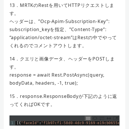
13．MRTKのRestを用いてHTTPリクエストしま
す。
ヘッダーは、”Ocp-Apim-Subscription-Key”:
subscription_keyを指定、”Content-Type”:
“application/octet-stream”はRestの中でやって
くれるのでコメントアウトします。
14．クエリと画像データ、ヘッダーをPOSTしま
す。
response = await Rest.PostAsync(query,
bodyData, headers, -1, true);
15．response.ResponseBodyが下記のように返
ってくればOKです。
1
[
{
"faceId"
:
"f1b97cf1-58d0-4dc9-9169-e19cb0655e48"
,