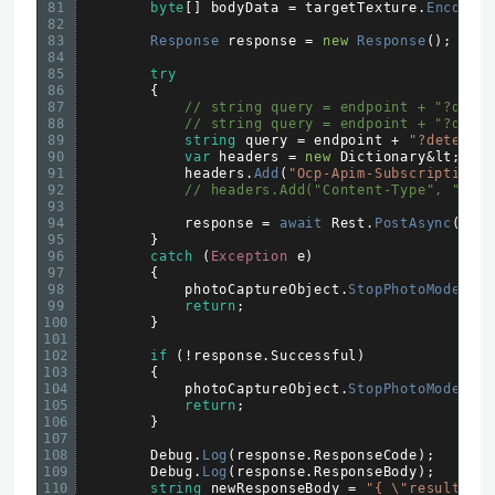
81
byte
[
]
bodyData
=
targetTexture
.
EncodeT
82
83
Response 
response
=
new
Response
(
)
;
84
85
try
86
{
87
// string query = endpoint + "?dete
88
// string query = endpoint + "?dete
89
string
query
=
endpoint
+
"?detecti
90
var
headers
=
new
Dictionary
&
lt
;
str
91
headers
.
Add
(
"Ocp-Apim-Subscription-
92
// headers.Add("Content-Type", "app
93
94
response
=
await 
Rest
.
PostAsync
(
que
95
}
96
catch
(
Exception
e
)
97
{
98
photoCaptureObject
.
StopPhotoModeAsy
99
return
;
100
}
101
102
if
(
!
response
.
Successful
)
103
{
104
photoCaptureObject
.
StopPhotoModeAsy
105
return
;
106
}
107
108
Debug
.
Log
(
response
.
ResponseCode
)
;
109
Debug
.
Log
(
response
.
ResponseBody
)
;
110
string
newResponseBody
=
"{ \"results\"