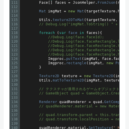
111
Face
[
]
faces
=
JsonHelper
.
FromJson
(
newR
112
113
Mat 
imgMat
=
new
Mat
(
targetTexture
.
heig
114
115
Utils
.
texture2DToMat
(
targetTexture
,
img
116
// Debug.Log("imgMat.ToString() " + imgM
117
118
foreach
(
var
face 
in
faces
)
{
119
//Debug.Log(face.faceId);
120
//Debug.Log(face.faceRectangle.left
121
//Debug.Log(face.faceRectangle.top)
122
//Debug.Log(face.faceRectangle.widt
123
//Debug.Log(face.faceRectangle.heig
124
Imgproc
.
putText
(
imgMat
,
face
.
faceAt
125
Imgproc
.
rectangle
(
imgMat
,
new
Point
126
}
127
128
Texture2D 
texture
=
new
Texture2D
(
imgMa
129
Utils
.
matToTexture2D
(
imgMat
,
texture
)
;
130
131
// テクスチャが適用されるゲームオブジェクトを作
132
// GameObject quad = GameObject.CreateP
133
134
Renderer 
quadRenderer
=
quad
.
GetCompone
135
// quadRenderer.material = new Material(
136
137
// quad.transform.parent = this.transfo
138
// quad.transform.localPosition = new V
139
140
quadRenderer
.
material
.
SetTexture
(
"_Main