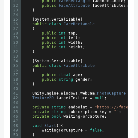
21
public
FaceRectangle 
faceRectangle
;
22
public
FaceAttribute 
faceAttributes
;
23
}
24
25
[
System
.
Serializable
]
26
public
class
FaceRectangle
27
{
28
public
int
top
;
29
public
int
left
;
30
public
int
width
;
31
public
int
height
;
32
}
33
34
[
System
.
Serializable
]
35
public
class
FaceAttribute
36
{
37
public
float
age
;
38
public
string
gender
;
39
}
40
41
UnityEngine
.
Windows
.
WebCam
.
PhotoCapture 
pho
42
Texture2D 
targetTexture
=
null
;
43
44
private
string
endpoint
=
"https:///face/v1
45
private
string
subscription_key
=
""
;
46
private
bool
waitingForCapture
;
47
48
void
Start
(
)
{
49
waitingForCapture
=
false
;
50
}