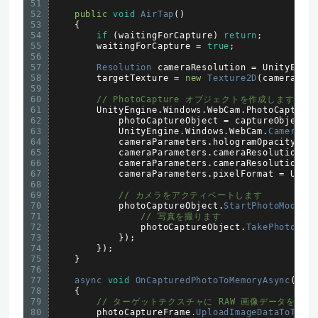
51
52
public
void
AirTap
(
)
53
{
54
if
(
waitingForCapture
)
return
;
55
waitingForCapture
=
true
;
56
57
Resolution 
cameraResolution
=
UnityEngi
58
targetTexture
=
new
Texture2D
(
cameraRes
59
60
// PhotoCapture オブジェクトを作成します
61
UnityEngine
.
Windows
.
WebCam
.
PhotoCapture
62
photoCaptureObject
=
captureObject
;
63
UnityEngine
.
Windows
.
WebCam
.
CameraPa
64
cameraParameters
.
hologramOpacity
=
65
cameraParameters
.
cameraResolutionWi
66
cameraParameters
.
cameraResolutionHe
67
cameraParameters
.
pixelFormat
=
Unit
68
69
// カメラをアクティベートします
70
photoCaptureObject
.
StartPhotoModeAs
71
// 写真を撮ります
72
photoCaptureObject
.
TakePhotoAsy
73
}
)
;
74
}
)
;
75
}
76
77
async 
void
OnCapturedPhotoToMemoryAsync
(
Uni
78
{
79
// ターゲットテクスチャに RAW 画像データをコピ
80
photoCaptureFrame
.
UploadImageDataToText