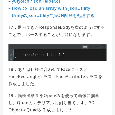
–
yuiyoichi/JsonHelper.cs
–
How to load an array with JsonUtility?
–
UnityのJsonUtilityでJSON配列を処理する
17．返ってきたResponseBodyを次のようにする
ことで、パースすることが可能になります。
1
{
2
"results"
:
[
{
.
.
.
}
]
3
}
18．あとは仕様に合わせてFaceクラスと
FaceRectangleクラス、FaceAttributeクラスを
作成しました。
19．顔検出結果をOpenCVを使って画像に描画
し、Quadのマテリアルに割り当てます。3D
Object->Quadを作成しましょう。