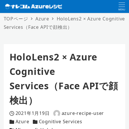
MENU
TOPページ
Azure
HoloLens2 × Azure Cognitive
Services（Face APIで顔検出）
HoloLens2 × Azure
Cognitive
Services（Face APIで顔
検出）
2021年1月19日
azure-recipe-user
投稿日
著
Azure
Cognitive Services
カテゴリー
カテゴリー
者