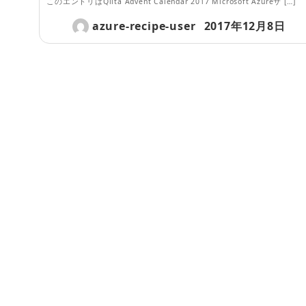
このエントリはQiita Advent Calendar 2017 Microsoft Azureサ […]
azure-recipe-user
2017年12月8日