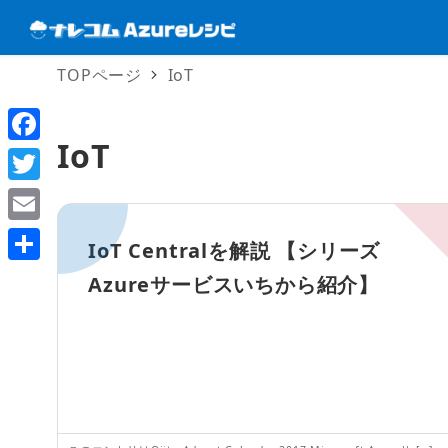
TOPページ
IoT
IoT
F
a
T
c
w
E
IoT Centralを解説 【シリーズ
e
i
m
共
Azureサービスいちから紹介】
b
t
a
有
o
t
i
o
e
l
k
r