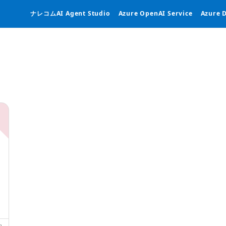
ナレコムAI Agent Studio
Azure OpenAI Service
Azure 