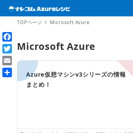
TOPページ
Microsoft Azure
Microsoft Azure
F
a
T
c
w
E
Azure仮想マシンv3シリーズの情報
e
i
m
共
まとめ！
b
t
a
有
o
t
i
o
e
l
k
r