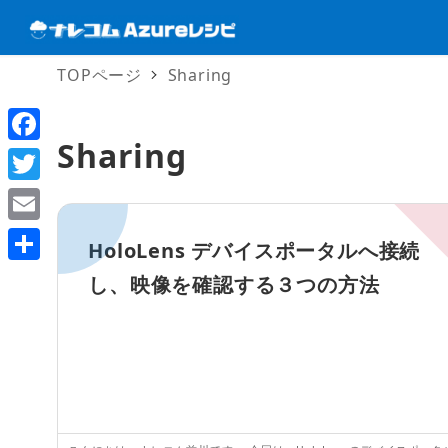
TOPページ
Sharing
Sharing
F
a
T
c
w
E
HoloLens デバイスポータルへ接続
e
i
m
共
し、映像を確認する３つの方法
b
t
a
有
o
t
i
o
e
l
k
r