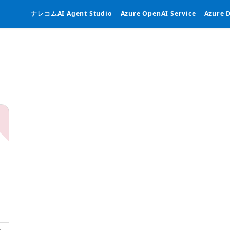
ナレコムAI Agent Studio
Azure OpenAI Service
Azure 