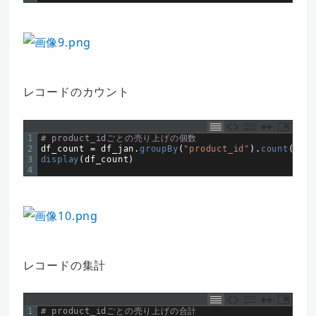
レコードのカウント
1
# product_idごとの売り上げの個数
2
df_count
=
df_jan
.
groupBy
(
"product_id"
)
.
count
(
)
3
display
(
df_count
)
4
レコードの集計
1
# product_idごとの売り上げの合計