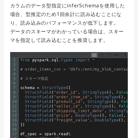
カラムのデータ型指定にinferSchemaを使用した
場合、型推定のため1回余計に読み込むことにな
り、読み込みのパフォーマンスが低下します。
データのスキーマがわかっている場合は、スキー
マを指定して読み込むことを推奨します。
1
from 
pyspark
.
sql
.
types 
import *
2
3
# order_items_csv = "dbfs:/mnt/my_blob_container/
4
5
# スキーマ指定
6
7
schema
=
StructType
(
[
8
StructField
(
"order_id"
,
StringType
(
)
,
False
)
,
9
StructField
(
"order_item_id"
,
StringType
(
)
,
Fals
10
StructField
(
"product_id"
,
StringType
(
)
,
False
)
,
11
StructField
(
"seller_id"
,
StringType
(
)
,
False
)
,
12
StructField
(
"shipping_limit_date"
,
StringType
(
)
13
StructField
(
"price"
,
DoubleType
(
)
,
False
)
,
14
StructField
(
"freight_value"
,
DoubleType
(
)
,
Fals
15
]
)
16
17
df_spec
=
spark
.
read
\