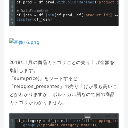
2
df_prod
=
df_prod
.
withColumnRenamed
(
"product_id"
,
3
4
# DataFrame結合
5
df_join
=
df
.
join
(
df_prod
,
df
[
"product_id"
]
==
df_
6
display
(
df_join
)
7
2018年1月の商品カテゴリごとの売り上げ金額を
集計します。
「sum(price)」をソートすると
「relogios_presentes」の売り上げが最も高いこ
とがわかりますが、ポルトガル語なので何の商品
カテゴリかわかりません。
1
df_category
=
df_join
.
filter
(
(
df
[
"shipping_limit_d
2
.
groupBy
(
"product_category_name"
)
\