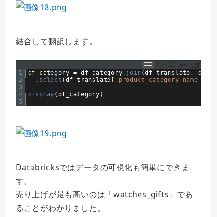
結合して翻訳します。
1
df_category
=
df_category
.
join
(
df_translate
,
df_ca
2
.
select
(
df_translate
[
"product_category_name_engl
3
4
display
(
df_category
)
5
Databricksではデータの可視化も簡単にできま
す。
売り上げが最も高いのは「watches_gifts」であ
ることがわかりました。