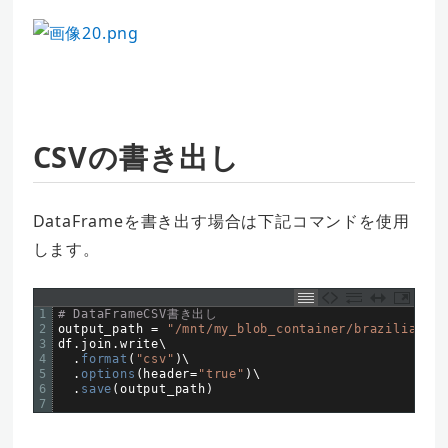
CSVの書き出し
DataFrameを書き出す場合は下記コマンドを使用
します。
1
# DataFrameCSV書き出し
2
output_path
=
"/mnt/my_blob_container/brazilian-ec
3
df
.
join
.
write
\
4
.
format
(
"csv"
)
\
5
.
options
(
header
=
"true"
)
\
6
.
save
(
output_path
)
7