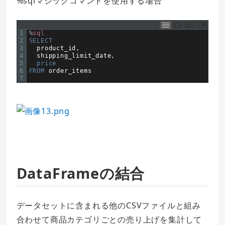
%sqlマジックコマンドを使用する場合
1
%
sql
2
SELECT
3
product_id
,
4
shipping_limit_date
,
5
price
6
FROM 
order
_
items
7
DataFrameの結合
データセットに含まれる他のCSVファイルと組み
合わせて商品カテゴリごとの売り上げを集計して