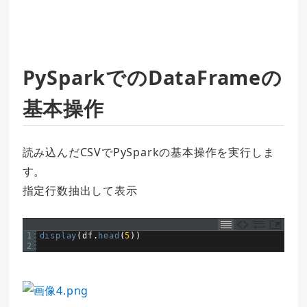
PySparkでのDataFrameの
基本操作
読み込んだCSVでPySparkの基本操作を実行しま
す。
指定行数抽出して表示
1
display
(
df
.
head
(
5
)
)
2