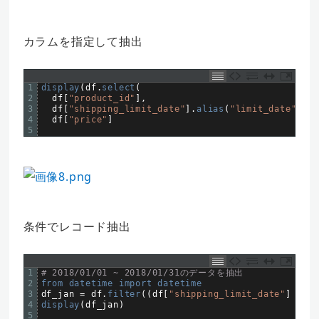
カラムを指定して抽出
1
display
(
df
.
select
(
2
df
[
"product_id"
]
,
3
df
[
"shipping_limit_date"
]
.
alias
(
"limit_date"
)
,
4
df
[
"price"
]
5
条件でレコード抽出
1
# 2018/01/01 ~ 2018/01/31のデータを抽出
2
from 
datetime 
import 
datetime
3
df_jan
=
df
.
filter
(
(
df
[
"shipping_limit_date"
]
&
gt
;
4
display
(
df_jan
)
5