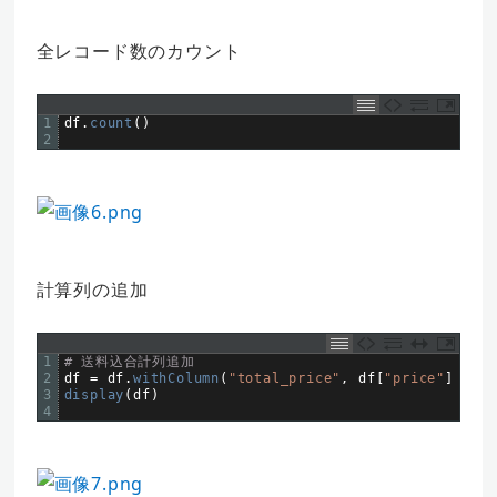
全レコード数のカウント
1
df
.
count
(
)
2
計算列の追加
1
# 送料込合計列追加
2
df
=
df
.
withColumn
(
"total_price"
,
df
[
"price"
]
+
df
3
display
(
df
)
4