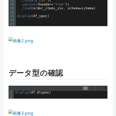
18
.
format
(
"csv"
)
\
19
.
options
(
header
=
"true"
)
\
20
.
load
(
order_items_csv
,
schema
=
schema
)
21
22
display
(
df_spec
)
23
24
データ型の確認
1
display
(
df
.
dtypes
)
2