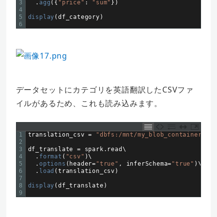
3
.
agg
(
{
"price"
:
"sum"
}
)
4
5
display
(
df_category
)
6
データセットにカテゴリを英語翻訳したCSVファ
イルがあるため、これも読み込みます。
1
translation_csv
=
"dbfs:/mnt/my_blob_container/bra
2
3
df_translate
=
spark
.
read
\
4
.
format
(
"csv"
)
\
5
.
options
(
header
=
"true"
,
inferSchema
=
"true"
)
\
6
.
load
(
translation_csv
)
7
8
display
(
df_translate
)
9