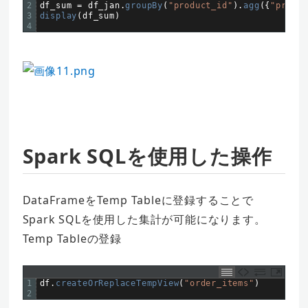
2
df_sum
=
df_jan
.
groupBy
(
"product_id"
)
.
agg
(
{
"price"
3
display
(
df_sum
)
4
Spark SQLを使用した操作
DataFrameをTemp Tableに登録することで
Spark SQLを使用した集計が可能になります。
Temp Tableの登録
1
df
.
createOrReplaceTempView
(
"order_items"
)
2