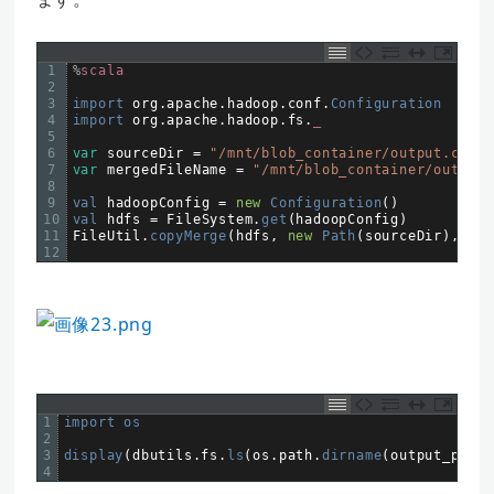
1
%
scala
2
3
import 
org
.
apache
.
hadoop
.
conf
.
Configuration
4
import 
org
.
apache
.
hadoop
.
fs
.
_
5
6
var
sourceDir
=
"/mnt/blob_container/output.csv"
7
var
mergedFileName
=
"/mnt/blob_container/output_
8
9
val 
hadoopConfig
=
new
Configuration
(
)
10
val 
hdfs
=
FileSystem
.
get
(
hadoopConfig
)
11
FileUtil
.
copyMerge
(
hdfs
,
new
Path
(
sourceDir
)
,
hdf
12
1
import 
os
2
3
display
(
dbutils
.
fs
.
ls
(
os
.
path
.
dirname
(
output_path
)
4