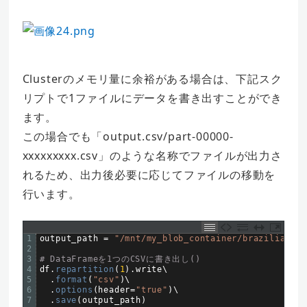
Clusterのメモリ量に余裕がある場合は、下記スク
リプトで1ファイルにデータを書き出すことができ
ます。
この場合でも「output.csv/part-00000-
xxxxxxxxx.csv」のような名称でファイルが出力さ
れるため、出力後必要に応じてファイルの移動を
行います。
1
output_path
=
"/mnt/my_blob_container/brazilian-ec
2
3
# DataFrameを1つのCSVに書き出し()
4
df
.
repartition
(
1
)
.
write
\
5
.
format
(
"csv"
)
\
6
.
options
(
header
=
"true"
)
\
7
.
save
(
output_path
)