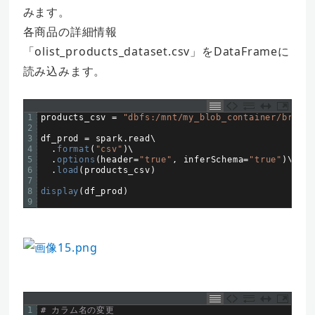
みます。
各商品の詳細情報
「olist_products_dataset.csv」をDataFrameに
読み込みます。
1
products_csv
=
"dbfs:/mnt/my_blob_container/brazil
2
3
df_prod
=
spark
.
read
\
4
.
format
(
"csv"
)
\
5
.
options
(
header
=
"true"
,
inferSchema
=
"true"
)
\
6
.
load
(
products_csv
)
7
8
display
(
df_prod
)
9
1
# カラム名の変更