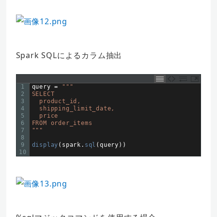
Spark SQLによるカラム抽出
1
query
=
""
"
2
SELECT
3
  product_id,
4
  shipping_limit_date,
5
  price
6
FROM order_items
7
"
""
8
9
display
(
spark
.
sql
(
query
)
)
10