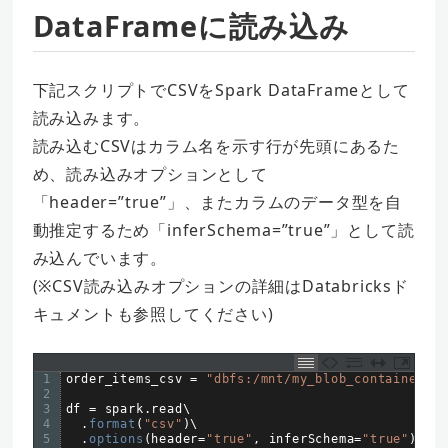
DataFrameに読み込み
下記スクリプトでCSVをSpark DataFrameとして
読み込みます。
読み込むCSVはカラム名を示す行が先頭にあるた
め、読み込みオプションとして
「header=”true”」、またカラムのデータ型を自
動推定するため「inferSchema=”true”」として読
み込んでいます。
(※CSV読み込みオプションの詳細はDatabricksド
キュメントも参照してください)
1
order_items_csv
=
"dbfs:/mnt/my_blob_container/br
2
3
df
=
spark
.
read
\
4
.
format
(
"csv"
)
\
5
.
options
(
header
=
"true"
,
inferSchema
=
"true"
)
\