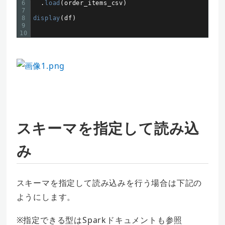
6
.
load
(
order_items_csv
)
7
8
display
(
df
)
9
10
スキーマを指定して読み込
み
スキーマを指定して読み込みを行う場合は下記の
ようにします。
※指定できる型はSparkドキュメントも参照