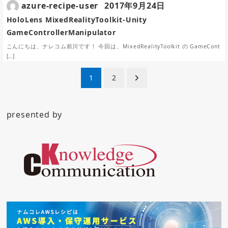
azure-recipe-user
2017年9月24日
HoloLens MixedRealityToolkit-Unity
GameControllerManipulator
こんにちは、ナレコム前川です！ 今回は、MixedRealityToolkit の GameCont
[…]
投
1
2
稿
ナ
presented by
ビ
ゲ
ー
シ
ョ
ン