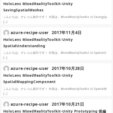
HoloLens MixedRealityToolkit-Unity
SavingSpatialMeshes
こんにちは、ナレコム前川です！ 今回は、MixedRealityToolkit の SavingSp
[…]
azure-recipe-user
2017年11月4日
HoloLens MixedRealityToolkit-Unity
SpatialUnderstanding
こんにちは、ナレコム前川です！ 今回は、MixedRealityToolkit の SpatialU
[…]
azure-recipe-user
2017年10月28日
HoloLens MixedRealityToolkit-Unity
SpatialMappingComponent
こんにちは、ナレコム前川です！ 今回は、MixedRealityToolkit の SpatialM
[…]
azure-recipe-user
2017年10月21日
HoloLens MixedRealityToolkit-Unity Prototyping 後編