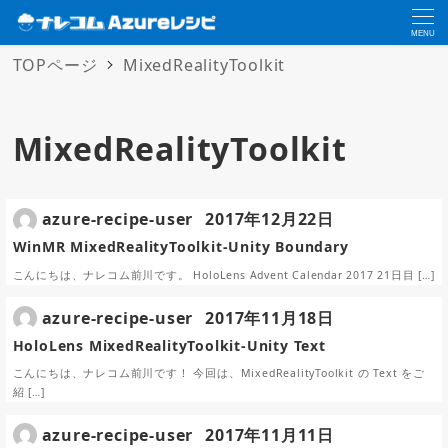
MENU
TOPページ
MixedRealityToolkit
MixedRealityToolkit
azure-recipe-user
2017年12月22日
WinMR MixedRealityToolkit-Unity Boundary
こんにちは、ナレコム前川です。 HoloLens Advent Calendar 2017 21日目 […]
azure-recipe-user
2017年11月18日
HoloLens MixedRealityToolkit-Unity Text
こんにちは、ナレコム前川です！ 今回は、MixedRealityToolkit の Text をご
紹 […]
azure-recipe-user
2017年11月11日