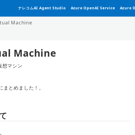
ナレコムAI Agent Studio
Azure OpenAI Service
Azure 
ual Machine
al Machine
仮想マシン
テゴリー
て簡単にまとめました！。
いて
す。