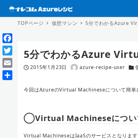
TOPページ
仮想マシン
5分でわかるAzure Virt
F
5分でわかるAzure Virtu
a
T
2015年1月23日
azure-recipe-user
c
w
投稿日
著
カ
E
e
者
i
m
共
b
今回はAzureのVirtual Machineseについ
t
a
有
o
t
i
o
e
l
◯Virtual Machineseにつ
k
r
Virtual MachineseはIaaSのサービスとなりま