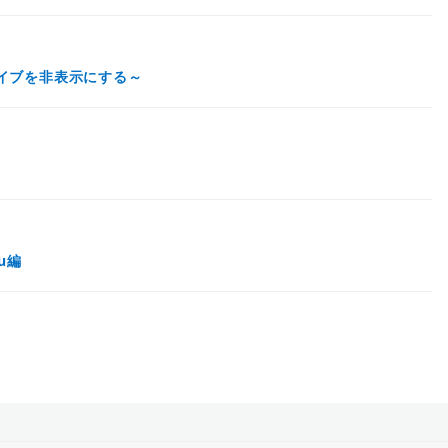
Dドライブを非表示にする～
tu編