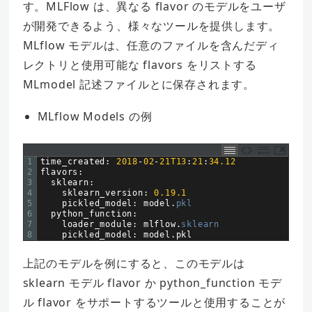
す。MLFlow は、異なる flavor のモデルをユーザ
が開発できるよう、様々なツールを提供します。
MLflow モデルは、任意のファイルを含んだディ
レクトリと使用可能な flavors をリストする
MLmodel 記述ファイルとに保存されます。
MLflow Models の例
1
time_created
:
2018
-
02
-
21T13
:
21
:
34.12
2
flavors
:
3
sklearn
:
4
sklearn_version
:
0.19.1
5
pickled_model
:
model
.
pkl
6
python_function
:
7
loader_module
:
mlflow
.
sklearn
8
pickled_model
:
model
.
pkl
上記のモデルを例にすると、このモデルは
sklearn モデル flavor か python_function モデ
ル flavor をサポートするツールと使用することが