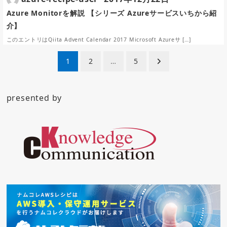
Azure Monitorを解説 【シリーズ Azureサービスいちから紹
介】
このエントリはQiita Advent Calendar 2017 Microsoft Azureサ […]
投
1
2
…
5
稿
ナ
presented by
ビ
ゲ
ー
シ
ョ
ン