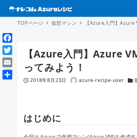
TOPページ
仮想マシン
【Azure入門】Azur
F
【Azure入門】Azure 
a
T
ってみよう！
c
w
E
e
i
2018年8月23日
azure-recipe-user
m
投稿日
著
カ
共
b
t
a
者
有
o
t
i
o
e
l
はじめに
k
r
今回は Azure で仮想マシン(Azure VM)を