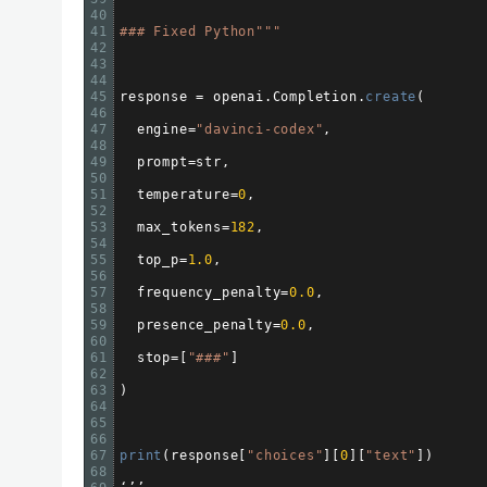
40
41
### Fixed Python"
""
42
43
44
45
response
=
openai
.
Completion
.
create
(
46
47
engine
=
"davinci-codex"
,
48
49
prompt
=
str
,
50
51
temperature
=
0
,
52
53
max_tokens
=
182
,
54
55
top_p
=
1.0
,
56
57
frequency_penalty
=
0.0
,
58
59
presence_penalty
=
0.0
,
60
61
stop
=
[
"###"
]
62
63
)
64
65
66
67
print
(
response
[
"choices"
]
[
0
]
[
"text"
]
)
68