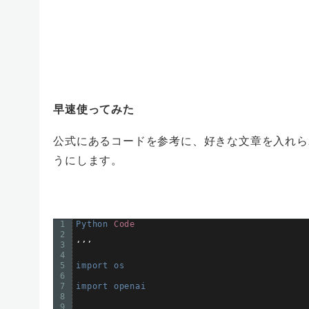
早速使ってみた
公式にあるコードを参考に、好きな文章を入れ
うにします。
1
Python 
Code
2
3
‘’’
4
5
import 
os 
6
7
import 
openai 
8
9