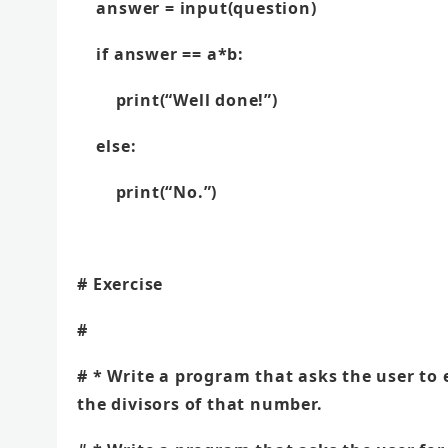
answer = input(question)
if answer == a*b:
print(“Well done!”)
else:
print(“No.”)
# Exercise
#
# * Write a program that asks the user to 
the divisors of that number.