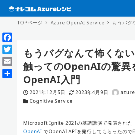
TOPページ
Azure OpenAI Service
もうバグな
F
もうバグなんて怖くない。「P
a
T
触ってのOpenAIの驚異
c
w
E
e
OpenAI入門
i
m
共
b
t
a
2021年12月5日
2023年4月9日
azure
有
o
投稿日
更新日
著
t
i
Cognitive Service
カテゴリー
者
o
e
l
k
r
Microsoft Ignite 2021
の基調講演で発表された
OpenAI
で
OpenAI APIを発行してもらったのでE