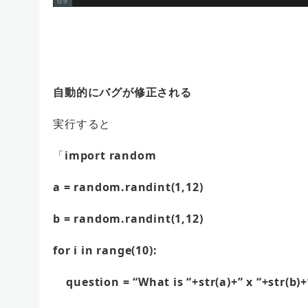
69
‘’’
自動的にバグが修正される
実行すると
「
import random
a = random.randint(1,12)
b = random.randint(1,12)
for i in range(10):
question = “What is “+str(a)+” x “+str(b)+