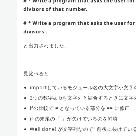
# * Write a program that asks the user for 
divisors of that number.
# * Write a program that asks the user for
divisors
」
と出力されました。
見比べると
import
しているモジュール名の大文字小文字
2つの数字a,
bを文字列と結合するときに文字
if
の比較で
=
となっている部分を == に修正
if
の末尾の「:」が欠けているのを補填
Well done!
が文字列なので“ 前後に抜けている‘