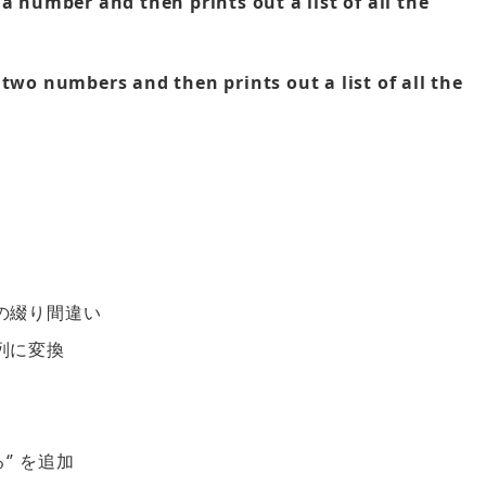
a number and then prints out a list of all the
 two numbers and then prints out a list of all the
の綴り間違い
列に変換
’ を追加