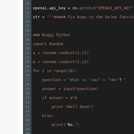
10
11
openai
.
api_key
=
os
.
getenv
(
"OPENAI_API_KEY"
12
13
str
=
""
"##### Fix bugs in the below functi
14
15
16
17
### Buggy Python 
18
19
import Random 
20
21
a = random.randint(1,12) 
22
23
b = random.randint(1,12) 
24
25
for i in range(10): 
26
27
    question = "
What 
is
"+a+"
x
"+b+"
?
" 
28
29
    answer = input(question) 
30
31
    if answer = a*b 
32
33
        print (Well done!) 
34
35
    else: 
36
37
        print("
No
.
") 
38
39