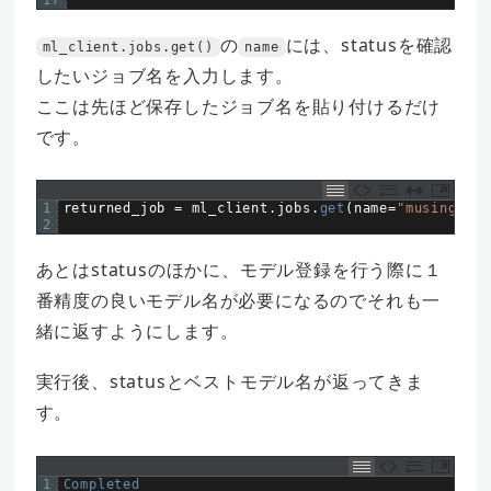
17
の
には、statusを確認
ml_client.jobs.get()
name
したいジョブ名を入力します。
ここは先ほど保存したジョブ名を貼り付けるだけ
です。
1
returned_job
=
ml_client
.
jobs
.
get
(
name
=
"musing_vin
2
あとはstatusのほかに、モデル登録を行う際に１
番精度の良いモデル名が必要になるのでそれも一
緒に返すようにします。
実行後、statusとベストモデル名が返ってきま
す。
1
Completed