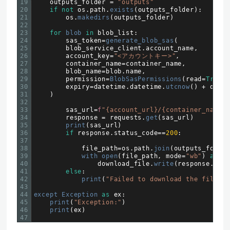
19
outputs_folder
=
"outputs"
20
if
not
os
.
path
.
exists
(
outputs_folder
)
:
21
os
.
makedirs
(
outputs_folder
)
22
23
for
blob 
in
blob_list
:
24
sas_token
=
generate_blob_sas
(
25
blob_service_client
.
account_name
,
26
account_key
=
"<アカウントキー>"
,
27
container_name
=
container_name
,
28
blob_name
=
blob
.
name
,
29
permission
=
BlobSasPermissions
(
read
=
True
)
,
30
expiry
=
datetime
.
datetime
.
utcnow
(
)
+
datet
31
)
32
33
sas_url
=
f
"{account_url}/{container_name}/
34
response
=
requests
.
get
(
sas_url
)
35
print
(
sas_url
)
36
if
response
.
status_code
==
200
:
37
38
file_path
=
os
.
path
.
join
(
outputs_folder
39
with 
open
(
file_path
,
mode
=
"wb"
)
as
do
40
download_file
.
write
(
response
.
cont
41
else
:
42
print
(
"Failed to download the file"
)
43
44
except 
Exception 
as
ex
:
45
print
(
"Exception:"
)
46
print
(
ex
)
47