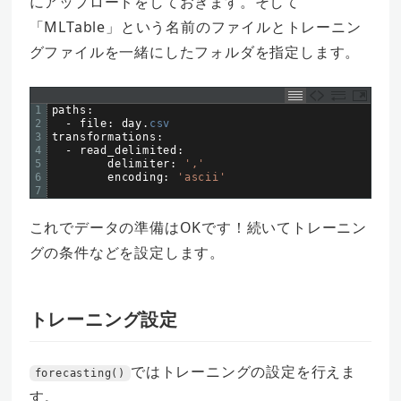
にアップロードをしておきます。そして
「MLTable」という名前のファイルとトレーニン
グファイルを一緒にしたフォルダを指定します。
1
paths
:
2
-
file
:
day
.
csv
3
transformations
:
4
-
read_delimited
:
5
delimiter
:
','
6
encoding
:
'ascii'
7
これでデータの準備はOKです！続いてトレーニン
グの条件などを設定します。
トレーニング設定
ではトレーニングの設定を行えま
forecasting()
す。