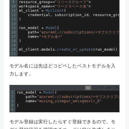
9
resource_group
=
<
"リソースグループ"
>
10
workspace_name
=
<
"ワークスペース名"
>
11
ml_client
=
MLClient
(
12
credential
,
subscription_id
,
resource_group
,
13
)
14
15
run_model
=
Model
(
16
path
=
"azureml://subscriptions/<サブスクリプションI
17
name
=
"<モデル名>"
18
)
19
20
ml_client
.
models
.
create_or_update
(
run_model
)
21
モデル名には先ほどコピペしたベストモデルを入
力します。
1
run_model
=
Model
(
2
path
=
"azureml://subscriptions/<サブスクリプションID
3
name
=
"musing_vinegar_w4cxgmzvlr_0"
4
)
5
モデル登録は実行したらすぐ登録できるので、モ