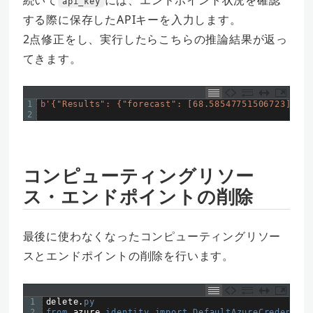
続いて
には、エンドポイント状況を確認
api_key
する際に保存したAPIキーを入力します。
2点修正をし、実行したらこちらの推論結果が返っ
てきます。
1
b
'{"Results": {"forecast": [68.58547751506723], "p
2
コンピューティングリソー
ス・エンドポイントの削除
最後に使わなくなったコンピューティングリソー
スとエンドポイントの削除を行います。
1
delete
.
py
2
from 
azure
.
identity 
import 
DefaultAzureCredential