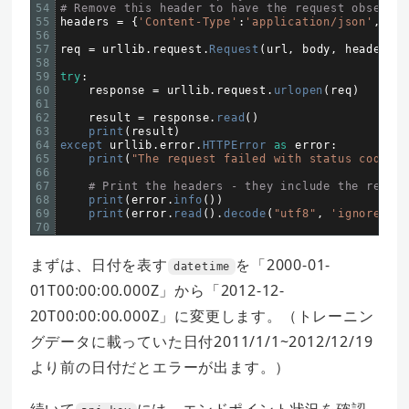
54
# Remove this header to have the request observe 
55
headers
=
{
'Content-Type'
:
'application/json'
,
'Au
56
57
req
=
urllib
.
request
.
Request
(
url
,
body
,
headers
)
58
59
try
:
60
response
=
urllib
.
request
.
urlopen
(
req
)
61
62
result
=
response
.
read
(
)
63
print
(
result
)
64
except 
urllib
.
error
.
HTTPError 
as
error
:
65
print
(
"The request failed with status code: "
66
67
# Print the headers - they include the requer
68
print
(
error
.
info
(
)
)
69
print
(
error
.
read
(
)
.
decode
(
"utf8"
,
'ignore'
)
)
70
まずは、日付を表す
を「2000-01-
datetime
01T00:00:00.000Z」から「2012-12-
20T00:00:00.000Z」に変更します。（トレーニン
グデータに載っていた日付2011/1/1~2012/12/19
より前の日付だとエラーが出ます。）