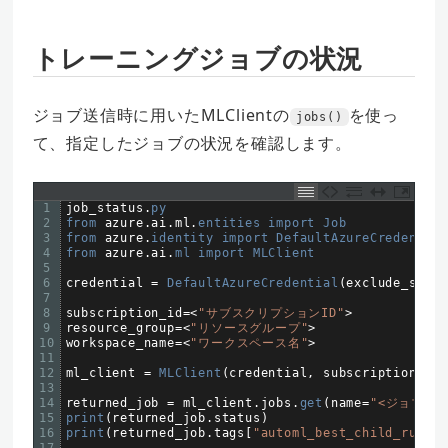
トレーニングジョブの状況
ジョブ送信時に用いたMLClientの
を使っ
jobs()
て、指定したジョブの状況を確認します。
1
job_status
.
py
2
from 
azure
.
ai
.
ml
.
entities 
import 
Job
3
from 
azure
.
identity 
import 
DefaultAzureCredential
4
from 
azure
.
ai
.
ml 
import 
MLClient
5
6
credential
=
DefaultAzureCredential
(
exclude_share
7
8
subscription_id
=
<
"サブスクリプションID"
>
9
resource_group
=
<
"リソースグループ"
>
10
workspace_name
=
<
"ワークスペース名"
>
11
12
ml_client
=
MLClient
(
credential
,
subscription_id
,
13
14
returned_job
=
ml_client
.
jobs
.
get
(
name
=
"<ジョブ名>
15
print
(
returned_job
.
status
)
16
print
(
returned_job
.
tags
[
"automl_best_child_run_id