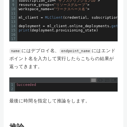
8
subscription_id
=
<
"サブスクリプションID"
>
9
resource_group
=
<
"リソースグループ"
>
10
workspace_name
=
<
"ワークスペース名"
>
11
12
ml_client
=
MLClient
(
credential
,
subscription_id
,
13
14
deployment
=
ml_client
.
online_deployments
.
get
(
nam
15
print
(
deployment
.
provisioning_state
)
16
17
にはデプロイ名、
にはエンド
name
endpoint_name
ポイント名を入力して実行したらこちらの結果が
返ってきます。
1
Succeeded
2
最後に時間を指定して推論をします。
推論