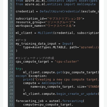
4
from 
azure
.
ai
.
ml
.
constants 
import 
AssetTypes
5
from 
azure
.
ai
.
ml
.
entities 
import 
AmlCompute
6
7
credential
=
DefaultAzureCredential
(
exclude_share
8
9
subscription_id
=
<
"サブスクリプションID"
>
10
resource_group
=
<
"リソースグループ"
>
11
workspace_name
=
<
"ワークスペース名"
>
12
13
ml_client
=
MLClient
(
credential
,
subscription_id
,
14
15
#データ
16
my_training_data_input
=
Input
(
17
type
=
AssetTypes
.
MLTABLE
,
path
=
"azureml://da
18
)
19
20
#コンピューティングの作成
21
cpu_compute_target
=
"cpu-cluster"
22
23
try
:
24
ml_client
.
compute
.
get
(
cpu_compute_target
)
25
except 
Exception
:
26
print
(
"Creating a new cpu compute target..."
)
27
compute
=
AmlCompute
(
28
name
=
cpu_compute_target
,
size
=
"STANDARD_D
29
)
30
ml_client
.
compute
.
begin_create_or_update
(
comp
31
32
forecasting_job
=
automl
.
forecasting
(
33
compute
=
cpu_compute_target
,