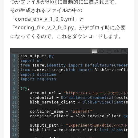
つかファイルがBlobに自動的に生成されます。
その生成されるファイルの中の
「conda_env_v_1_0_0.yml」と
「scoring_file_v_2_0_0.py」がデプロイ時に必要
になってくるので、これをダウンロードします。
1
sas_outputs
.
py
2
import 
os
3
from 
azure
.
identity 
import 
DefaultAzureCredential
4
from 
azure
.
storage
.
blob 
import 
BlobServiceClient
,
5
import 
datetime
6
import 
requests
7
8
try
:
9
account_url
=
"https://<ストレージアカウント>.blob.
10
credential
=
DefaultAzureCredential
(
exclude_s
11
blob_service_client
=
BlobServiceClient
(
accou
12
13
container_name
=
"azureml"
14
container_client
=
blob_service_client
.
get_co
15
16
outputs_path
=
"ExperimentRun/dcid.<ベストモデ
17
blob_list
=
container_client
.
list_blobs
(
name_
18