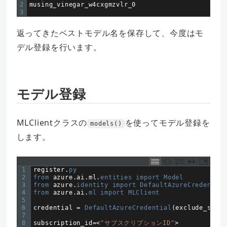
2
musing_vinegar_w4cxgmzvlr
_
0
3
返ってきたベストモデル名を保存して、今度はモ
デル登録を行います。
モデル登録
MLClientクラスの
を使ってモデル登録を
models()
します。
1
register
.
py
2
from 
azure
.
ai
.
ml
.
entities 
import 
Model
3
from 
azure
.
identity 
import 
DefaultAzureCredential
4
from 
azure
.
ai
.
ml 
import 
MLClient
5
6
credential
=
DefaultAzureCredential
(
exclude_share
7
8
subscription_id
=
<
"サブスクリプションID"
>