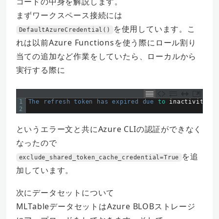
コードの中身を解説します。
まずワークスペース接続には
を使用しています。こ
DefaultAzureCredential()
れは以前Azure Functionsを使う際にロール割り
当ての追加など作業をしていたら、ローカルから
実行する際に
1
The 
refresh 
token 
has 
expired 
due 
to
inactivity
.
2
というエラー文と共にAzure CLIの認証ができなく
なったので
を追
exclude_shared_token_cache_credential=True
加しています。
次にデータセットについて
MLTableデータセットはAzure BLOBストレージ