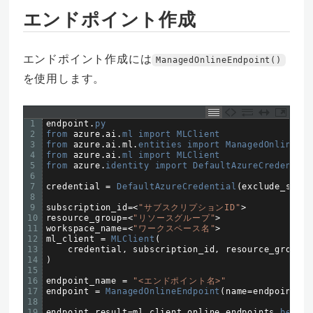
エンドポイント作成
エンドポイント作成には
ManagedOnlineEndpoint()
を使用します。
1
endpoint
.
py
2
from 
azure
.
ai
.
ml 
import 
MLClient
3
from 
azure
.
ai
.
ml
.
entities 
import 
ManagedOnlineEnd
4
from 
azure
.
ai
.
ml 
import 
MLClient
5
from 
azure
.
identity 
import 
DefaultAzureCredential
6
7
credential
=
DefaultAzureCredential
(
exclude_share
8
9
subscription_id
=
<
"サブスクリプションID"
>
10
resource_group
=
<
"リソースグループ"
>
11
workspace_name
=
<
"ワークスペース名"
>
12
ml_client
=
MLClient
(
13
credential
,
subscription_id
,
resource_group
,
14
)
15
16
endpoint_name
=
"<エンドポイント名>"
17
endpoint
=
ManagedOnlineEndpoint
(
name
=
endpoint_na
18
19
endpoint_result
=
ml_client
.
online_endpoints
.
begin_