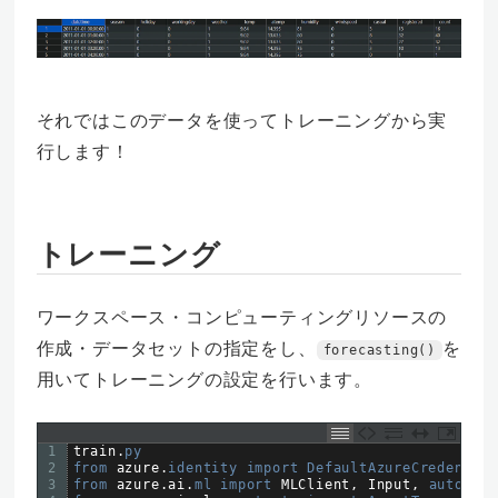
それではこのデータを使ってトレーニングから実
行します！
トレーニング
ワークスペース・コンピューティングリソースの
作成・データセットの指定をし、
を
forecasting()
用いてトレーニングの設定を行います。
1
train
.
py
2
from 
azure
.
identity 
import 
DefaultAzureCredential
3
from 
azure
.
ai
.
ml 
import 
MLClient
,
Input
,
automl