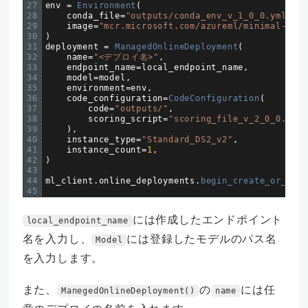
27
env
=
Environment
(
28
conda_file
=
"outputs/conda_env_v_1_0_0.yml"
,
29
image
=
"mcr.microsoft.com/azureml/minimal-ubun
30
)
31
deployment
=
ManagedOnlineDeployment
(
32
name
=
"<デプロイ名>"
,
33
endpoint_name
=
local_endpoint_name
,
34
model
=
model
,
35
environment
=
env
,
36
code_configuration
=
CodeConfiguration
(
37
code
=
"outputs/"
,
38
scoring_script
=
"scoring_file_v_2_0_0.py"
39
)
,
40
instance_type
=
"Standard_DS2_v2"
,
41
instance_count
=
1
,
42
)
43
44
ml_client
.
online_deployments
.
begin_create_or_upda
45
には作成したエンドポイント
local_endpoint_name
名を入力し、
には登録したモデルのパス名
Model
を入力します。
また、
の
には任
ManegedOnlineDeployment()
name