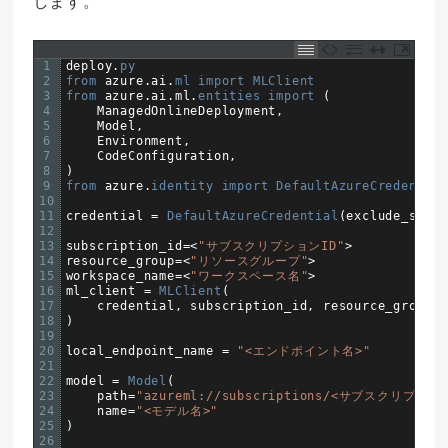
します。
1
deploy
.
py
2
from 
azure
.
ai
.
ml 
import 
MLClient
3
from 
azure
.
ai
.
ml
.
entities 
import
(
4
ManagedOnlineDeployment
,
5
Model
,
6
Environment
,
7
CodeConfiguration
,
8
)
9
from 
azure
.
identity 
import 
DefaultAzureCredential
10
11
credential
=
DefaultAzureCredential
(
exclude_share
12
13
subscription_id
=
<
"サブスクリプションID"
>
14
resource_group
=
<
"リソースグループ"
>
15
workspace_name
=
<
"ワークスペース名"
>
16
ml_client
=
MLClient
(
17
credential
,
subscription_id
,
resource_group
,
18
)
19
20
local_endpoint_name
=
"<エンドポイント名>"
21
22
model
=
Model
(
23
path
=
"azureml://subscriptions/<サブスクリプションI
24
name
=
"<モデル名>"
25
)
26