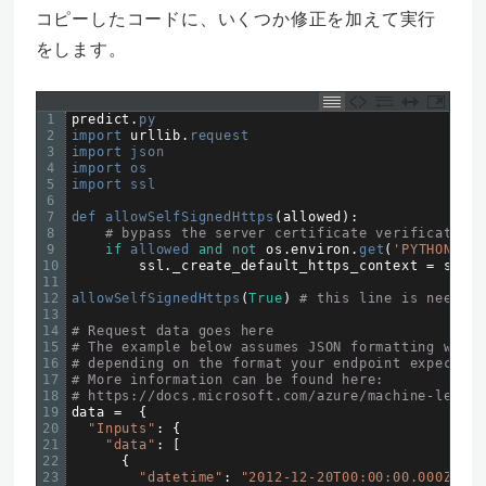
コピーしたコードに、いくつか修正を加えて実行
をします。
1
predict
.
py
2
import 
urllib
.
request
3
import 
json
4
import 
os
5
import 
ssl
6
7
def 
allowSelfSignedHttps
(
allowed
)
:
8
# bypass the server certificate verification 
9
if
allowed 
and
not
os
.
environ
.
get
(
'PYTHONHTTP
10
ssl
.
_create_default_https_context
=
ssl
.
_
11
12
allowSelfSignedHttps
(
True
)
# this line is needed 
13
14
# Request data goes here
15
# The example below assumes JSON formatting which
16
# depending on the format your endpoint expects.
17
# More information can be found here:
18
# https://docs.microsoft.com/azure/machine-learni
19
data
=
{
20
"Inputs"
:
{
21
"data"
:
[
22
{
23
"datetime"
:
"2012-12-20T00:00:00.000Z"
,