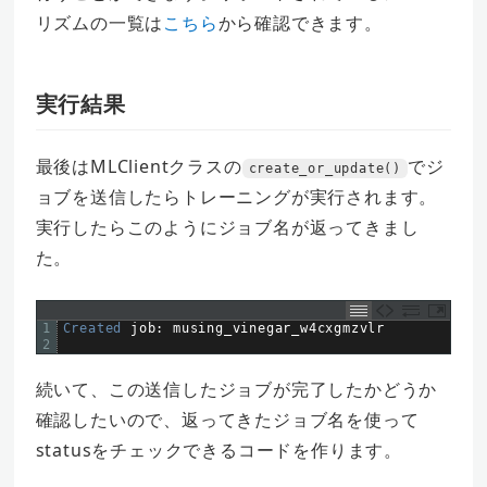
リズムの一覧は
こちら
から確認できます。
実行結果
最後はMLClientクラスの
でジ
create_or_update()
ョブを送信したらトレーニングが実行されます。
実行したらこのようにジョブ名が返ってきまし
た。
1
Created 
job
:
musing_vinegar
_
w4cxgmzvlr
2
続いて、この送信したジョブが完了したかどうか
確認したいので、返ってきたジョブ名を使って
statusをチェックできるコードを作ります。