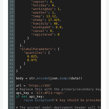
24
"season"
:
4
,
25
"holiday"
:
0
,
26
"workingday"
:
1
,
27
"weather"
:
1
,
28
"temp"
:
13.12
,
29
"atemp"
:
17.425
,
30
"humidity"
:
66
,
31
"windspeed"
:
0.0
,
32
"casual"
:
0
,
33
"registered"
:
0
34
}
35
]
36
}
,
37
"GlobalParameters"
:
{
38
"quantiles"
:
[
39
0.025
,
40
0.975
41
]
42
}
43
}
44
45
body
=
str
.
encode
(
json
.
dumps
(
data
)
)
46
47
url
=
'https://XXX'
48
# Replace this with the primary/secondary key or 
49
api_key
=
'&lt;APIキー&gt;'
50
if
not
api_key
:
51
raise 
Exception
(
"A key should be provided to 
52
53
# The azureml-model-deployment header will force 