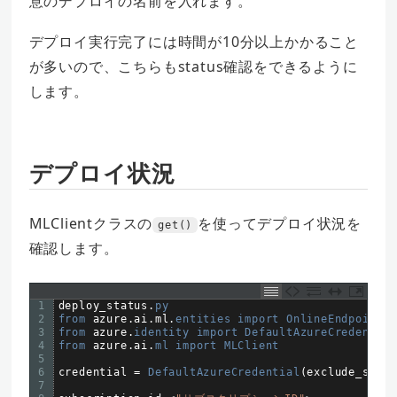
意のデプロイの名前を入れます。
デプロイ実行完了には時間が10分以上かかること
が多いので、こちらもstatus確認をできるように
します。
デプロイ状況
MLClientクラスの
を使ってデプロイ状況を
get()
確認します。
1
deploy_status
.
py
2
from 
azure
.
ai
.
ml
.
entities 
import 
OnlineEndpoint
3
from 
azure
.
identity 
import 
DefaultAzureCredential
4
from 
azure
.
ai
.
ml 
import 
MLClient
5
6
credential
=
DefaultAzureCredential
(
exclude_share
7