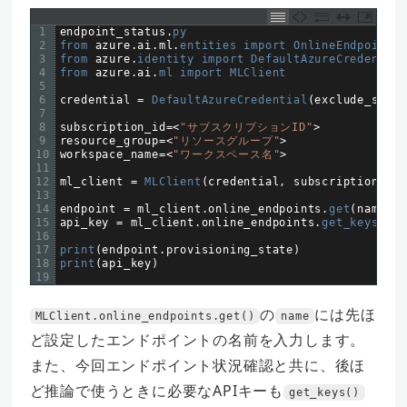
1
endpoint_status
.
py
2
from 
azure
.
ai
.
ml
.
entities 
import 
OnlineEndpoint
3
from 
azure
.
identity 
import 
DefaultAzureCredential
4
from 
azure
.
ai
.
ml 
import 
MLClient
5
6
credential
=
DefaultAzureCredential
(
exclude_share
7
8
subscription_id
=
<
"サブスクリプションID"
>
9
resource_group
=
<
"リソースグループ"
>
10
workspace_name
=
<
"ワークスペース名"
>
11
12
ml_client
=
MLClient
(
credential
,
subscription_id
,
13
14
endpoint
=
ml_client
.
online_endpoints
.
get
(
name
=
"
15
api_key
=
ml_client
.
online_endpoints
.
get_keys
(
nam
16
17
print
(
endpoint
.
provisioning_state
)
18
print
(
api_key
)
19
の
には先ほ
MLClient.online_endpoints.get()
name
ど設定したエンドポイントの名前を入力します。
また、今回エンドポイント状況確認と共に、後ほ
ど推論で使うときに必要なAPIキーも
get_keys()