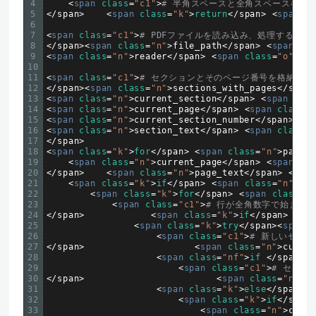
4
<
span 
class
=
"c1"
>
# 半角スペースと全角スペースを除
5
<
/
span
>
<
span 
class
=
"k"
>
return
<
/
span
>
<
span 
cl
6
7
<
span 
class
=
"c1"
>
# PDFファイルを読み込み、処理する
8
<
/
span
>
<
span 
class
=
"n"
>
file_path
<
/
span
>
<
span 
cla
9
<
span 
class
=
"n"
>
reader
<
/
span
>
<
span 
class
=
"o"
>=
<
/
10
11
<
span 
class
=
"c1"
>
# セクションとそのページ番号を格納する
12
<
/
span
>
<
span 
class
=
"n"
>
sections_with_pages
<
/
span
>
13
<
span 
class
=
"n"
>
current_section
<
/
span
>
<
span 
clas
14
<
span 
class
=
"n"
>
current_page
<
/
span
>
<
span 
class
=
"
15
<
span 
class
=
"n"
>
current_section_number
<
/
span
>
<
sp
16
<
span 
class
=
"n"
>
section_text
<
/
span
>
<
span 
class
=
"
17
<
/
span
>
18
<
span 
class
=
"k"
>
for
<
/
span
>
<
span 
class
=
"n"
>
page
<
/
19
<
span 
class
=
"n"
>
current_page
<
/
span
>
<
span 
cla
20
<
/
span
>
<
span 
class
=
"n"
>
page_text
<
/
span
>
<
span
21
<
span 
class
=
"k"
>
if
<
/
span
>
<
span 
class
=
"n"
>
pag
22
<
span 
class
=
"k"
>
for
<
/
span
>
<
span 
class
=
"n
23
<
span 
class
=
"c1"
>
# 行が全角数字で始まる
24
<
/
span
>
<
span 
class
=
"k"
>
if
<
/
span
>
<
spa
25
<
span 
class
=
"k"
>
try
<
/
span
>
<
span 
c
26
<
span 
class
=
"c1"
>
# 新しいセク
27
<
/
span
>
<
span 
class
=
"n"
>
curren
28
<
span 
class
=
"nf"
>
if
<
/
span
>
<
s
29
<
span 
class
=
"c1"
>
# セクシ
30
<
/
span
>
<
span 
class
=
"n"
>
se
31
<
span 
class
=
"k"
>
else
<
/
span
>
<
s
32
<
span 
class
=
"k"
>
if
<
/
span
>
33
<
span 
class
=
"n"
>
curre