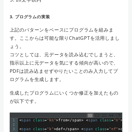
3. プログラムの実装
上記のパターンをベースにプログラムを組みま
す。ここからは可能な限りChatGPTを活用しまし
ょう。
コツとしては、元データを読み込むでしまうと、
指示以上に元データを気にする傾向が高いので、
PDFは読み込ませずやりたいことのみ入力してプ
ログラムを生成します。
生成したプログラムにいくつか修正を加えたもの
が以下です。
1
<
span 
class
=
"kn"
>
from
<
/
span
>
<
span 
class
=
"n"
>
PyPD
2
3
<
span 
class
=
"k"
>
def
<
/
span
>
<
span 
class
=
"nf"
>
custo