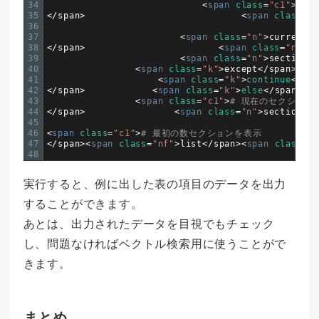
34
<
span 
class
=
"c1"
>
# 
35
<
/
span
>
<
span 
class
=
"n
36
37
<
span 
class
=
"n"
>
current_s
38
<
/
span
>
<
span 
class
=
"n"
>
st
39
<
span 
class
=
"n"
>
section_t
40
<
span 
class
=
"k"
>
except
<
/
span
>
<
sp
41
<
span 
class
=
"k"
>
continue
<
/
spa
42
<
/
span
>
<
span 
class
=
"k"
>
else
<
/
span
>
<
sp
43
<
span 
class
=
"c1"
>
# 現在のセクション
44
<
/
span
>
<
span 
class
=
"n"
>
section_te
45
46
<
span 
class
=
"c1"
>
# 最初の数セクションを表示
47
<
/
span
>
<
span 
class
=
"nf"
>
list
<
/
span
>
<
span 
class
=
"p
48
実行すると、例に出した表の項目のデータを出力
することができます。
あとは、出力されたデータを目視でもチェック
し、問題なければベクトル検索用に使うことがで
きます。
まとめ