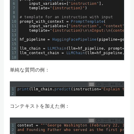
6
input_variables
=
[
"instruction"
]
,
7
template
=
"{instruction}"
)
8
9
# template for an instruction with input
10
prompt_with_context
=
PromptTemplate
(
11
input_variables
=
[
"instruction"
,
"context"
]
,
12
template
=
"{instruction}\n\nInput:\n{context}"
13
14
hf_pipeline
=
HuggingFacePipeline
(
pipeline
=
genera
15
16
llm_chain
=
LLMChain
(
llm
=
hf_pipeline
,
prompt
=
prom
17
llm_context_chain
=
LLMChain
(
llm
=
hf_pipeline
,
pro
18
単純な質問の例：
1
print
(
llm_chain
.
predict
(
instruction
=
"Explain to me
2
コンテキストを加えた例：
1
context
=
""
"George Washington (February 22, 1732[
2
and Founding Father who served as the first presid