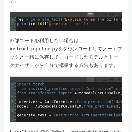
す。
1
res
=
generate_text
(
"Explain to me the difference 
2
print
(
res
[
0
]
[
"generated_text"
]
)
3
外部コードを利用しない場合は、
instruct_pipeline.pyをダウンロードしてノートブ
ックと一緒に保存して、ロードしたモデルとトー
クナイザーから自分で構築する方法もあります。
1
import 
torch
2
from 
instruct_pipeline 
import 
InstructionTextGener
3
from 
transformers 
import 
AutoModelForCausalLM
,
Aut
4
5
tokenizer
=
AutoTokenizer
.
from_pretrained
(
"databri
6
model
=
AutoModelForCausalLM
.
from_pretrained
(
"data
7
8
generate_text
=
InstructionTextGenerationPipeline
(
9
LangChainを使う場合は、