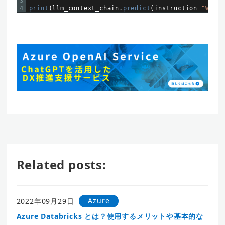
3
4
print
(
llm_context_chain
.
predict
(
instruction
=
"When 
Related posts:
Azure
2022年09月29日
Azure Databricks とは？使用するメリットや基本的な