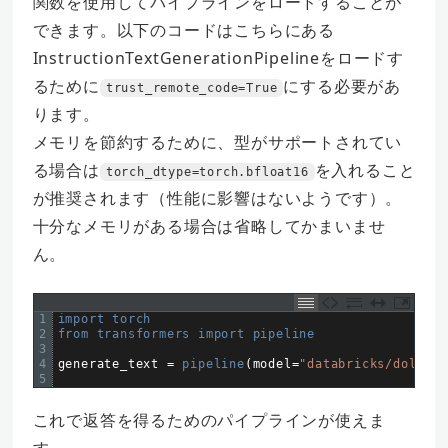
関数を使用してパイプラインをロードすることが
できます。以下のコードはこちらにある
InstructionTextGenerationPipelineをロードす
るために
にする必要があ
trust_remote_code=True
ります。
メモリを節約するために、型がサポートされてい
る場合は
を入れること
torch_dtype=torch.bfloat16
が推奨されます（性能に影響はないようです）。
十分なメモリがある場合は省略してかまいませ
ん。
1
import 
torch
2
from 
transformers 
import 
pipeline
3
4
generate_text
=
pipeline
(
model
=
"databricks/dolly-v
5
これで返答を得るためのパイプラインが使えま