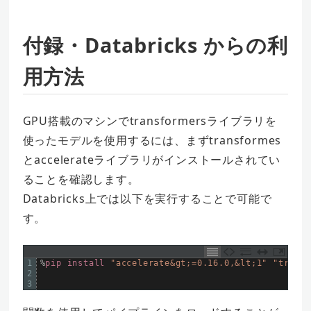
付録・Databricks からの利
用方法
GPU搭載のマシンでtransformersライブラリを
使ったモデルを使用するには、まずtransformes
とaccelerateライブラリがインストールされてい
ることを確認します。
Databricks上では以下を実行することで可能で
す。
1
%
pip
install
"accelerate&gt;=0.16.0,&lt;1"
"transf
2
3