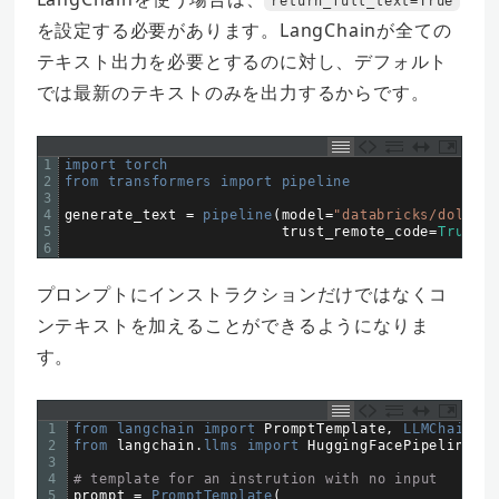
return_full_text=True
を設定する必要があります。LangChainが全ての
テキスト出力を必要とするのに対し、デフォルト
では最新のテキストのみを出力するからです。
1
import 
torch
2
from 
transformers 
import 
pipeline
3
4
generate_text
=
pipeline
(
model
=
"databricks/dolly-v
5
trust_remote_code
=
True
,
d
6
プロンプトにインストラクションだけではなくコ
ンテキストを加えることができるようになりま
す。
1
from 
langchain 
import 
PromptTemplate
,
LLMChain
2
from 
langchain
.
llms 
import 
HuggingFacePipeline
3
4
# template for an instrution with no input
5
prompt
=
PromptTemplate
(