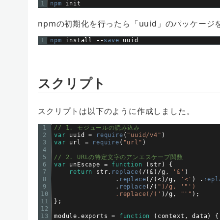
1
npm 
init
npmの初期化を行ったら「uuid」のパッケー
1
npm 
install
--
save 
uuid
スクリプト
スクリプトは以下のように作成しました。
1
// 1. モジュールの読み込み
2
var
uuid
=
require
(
"uuid/v4"
)
3
var
url
=
require
(
"url"
)
4
5
// 2. URLの特定文字のアンエスケープ関数
6
var
unEscape
=
function
(
str
)
{
7
return
str
.
replace
(
/
(
&
)
/
g
,
'&'
)
8
.
replace
(
/
(
<
)
/
g
,
'<'
)
.
repl
9
.
replace
(
/
(
")/g, '"
')
10
                .replace(/('
)
/
g
,
"'"
)
;
11
}
;
12
13
module
.
exports
=
function
(
context
,
data
)
{