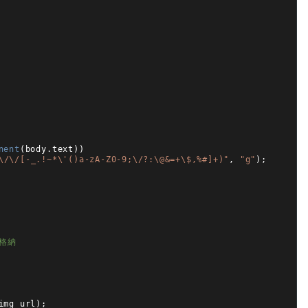
nent
(
body
.
text
)
)
\/\/[-_.!~*\'()a-zA-Z0-9;\/?:\@&=+\$,%#]+)"
,
"g"
)
;
に格納
img_url
)
;