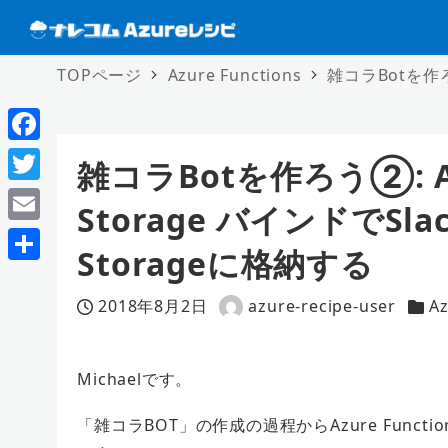
TOPページ
Azure Functions
雑コラBotを作ろう
F
雑コラBotを作ろう②: Azu
a
T
Storage バインドでSl
c
w
E
e
Storageに格納する
i
m
共
b
t
a
2018年8月2日
azure-recipe-user
Az
有
o
投稿日
著
カテ
t
i
者
o
e
l
Michaelです。
k
r
「雑コラBOT」の作成の過程からAzure Func