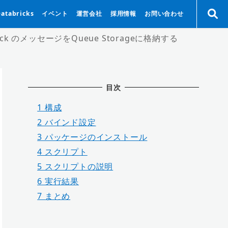
Databricks
イベント
運営会社
採用情報
お問い合わせ
Slack のメッセージをQueue Storageに格納する
目次
1
構成
2
バインド設定
3
パッケージのインストール
4
スクリプト
5
スクリプトの説明
6
実行結果
7
まとめ