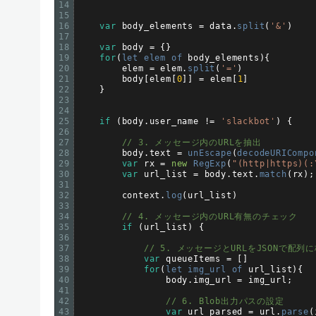
14
15
16
var
body_elements
=
data
.
split
(
'&'
)
17
18
var
body
=
{
}
19
for
(
let 
elem 
of 
body_elements
)
{
20
elem
=
elem
.
split
(
'='
)
21
body
[
elem
[
0
]
]
=
elem
[
1
]
22
}
23
24
25
if
(
body
.
user_name
!=
'slackbot'
)
{
26
27
// 3. メッセージ内のURLを抽出
28
body
.
text
=
unEscape
(
decodeURICompo
29
var
rx
=
new
RegExp
(
"(http|https)(:
30
var
url_list
=
body
.
text
.
match
(
rx
)
;
31
32
context
.
log
(
url_list
)
33
34
// 4. メッセージ内のURL有無のチェック
35
if
(
url_list
)
{
36
37
// 5. メッセージとURLをJSONで配列
38
var
queueItems
=
[
]
39
for
(
let 
img_url 
of 
url_list
)
{
40
body
.
img_url
=
img_url
;
41
42
// 6. Blob出力パスの設定
43
var
url_parsed
=
url
.
parse
(