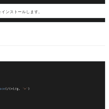
ジをインストールします。
ace
(
/
(
>
)
/
g
,
'>'
)