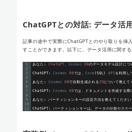
ChatGPTとの対話: データ活
記事の途中で実際にChatGPTとのやり取りを
すことができます。以下に、データ活用に関するC
1
あなた
:
ChatGPT
、
Cosmos 
DB
のデータモデル設計につ
2
3
ChatGPT
:
Cosmos 
DB
では、
Core
(
SQL
)
API
を利用し
4
5
あなた
:
Cosmos 
DB
で自動生成される
ID
について教えて
6
7
ChatGPT
:
Cosmos 
DB
では、ドキュメントを作成する際
8
9
あなた
:
パーティションキーの設定方法を教えてください
10
11
ChatGPT
:
パーティションキーは、データの分散やスケ