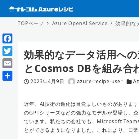
TOPページ
Azure OpenAI Service
効果的なデ
F
効果的なデータ活用への道: Az
a
T
とCosmos DBを組
c
w
E
e
i
2023年4月9日
azure-recipe-user
Az
m
投稿日
著
カテ
共
b
t
a
者
有
o
t
i
近年、AI技術の進化は目覚ましいものがあります。
o
e
のGPTシリーズなどの強力なモデルが登場し、企
l
k
r
ています。私たちの会社でも、Microsoft T
とができるようになりました。これにより、日常