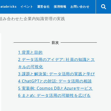
Databricks
イベント
運営会社
採用情報
お問い合わせ
s DBを組み合わせた企業内知識管理の実践
目次
1
背景と目的
2
データ活用のアイデア: 社員の知識とス
キルの可視化
3
課題と解決策: データ活用の実践と学び
4
ChatGPTとの対話: データ活用の相談
5
実装例: Cosmos DBとAzureサービス
6
まとめ: データ活用の可能性を広げる