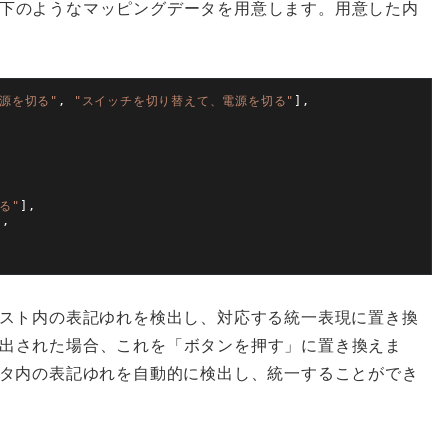
下のようなマッピングデータを用意します。用意した内
電源を切る"
,
"スイッチを切り替えて、電源を切る"
]
,
る"
]
,
]
,
キスト内の表記ゆれを検出し、対応する統一表現に置き換
出された場合、これを「ボタンを押す」に置き換えま
ータ内の表記ゆれを自動的に検出し、統一することができ