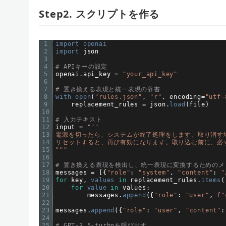
Step2. スクリプトを作る
1
import 
openai
2
import 
json
3
4
# APIキーの設定
5
openai
.
api_key
=
"your_api_key"
6
7
# 置き換える表現と統一表現の辞書
8
with 
open
(
"rules.json"
,
"r"
,
encoding
=
"utf-
9
replacement_rules
=
json
.
load
(
file
)
10
11
# 入力テキスト
12
input
=
""
"
13
電源を切ったら、システムが終了処理をします。取り消す
14
リセットすると、再び有効になります。取り込む前に、必
15
"
""
16
17
# 置き換える表現を検出し、統一表現に変換するためのメ
18
messages
=
[
{
"role"
:
"system"
,
"content"
:
19
for
key
,
values 
in
replacement_rules
.
items
(
20
for
value 
in
values
:
21
messages
.
append
(
{
"role"
:
"user"
,
f
"
22
23
messages
.
append
(
{
"role"
:
"user"
,
"content"
:
24
25
# GPT-3.5-turboを呼び出す