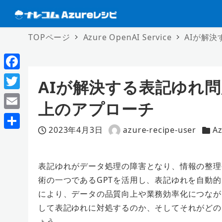
TOPページ
Azure OpenAI Service
AIが解
F
AIが解決する表記ゆれ問
a
T
上のアプローチ
c
w
E
e
i
2023年4月3日
azure-recipe-user
Az
m
投稿日
著
カテ
共
b
t
a
者
有
o
t
i
表記ゆれがデータ処理の障害となり、情報の整理
o
e
術の一つであるGPTを活用し、表記ゆれを自動
l
k
r
により、データの品質向上や業務効率化につなが
して表記ゆれに対処するのか、そしてそれがどの
ょう。