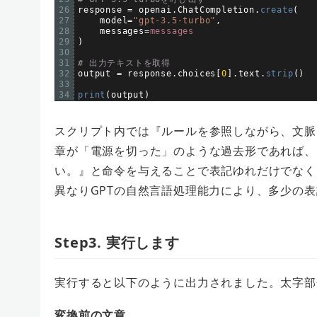
26
response
=
openai
.
ChatCompletion
.
create
(
27
model
=
"gpt-3.5-turbo"
,
28
messages
=
messages
29
)
30
31
# 出力テキストを取得
32
output
=
response
.
choices
[
0
]
.
text
.
strip
(
)
33
34
print
(
output
)
スクリプト内では『ルールを参照しながら、文脈
章が「電源を切った」のような過去形であれば、
い。』と命令を与えることで表記ゆれだけでなく
異なりGPTの自然言語処理能力により、多少の
Step3. 実行します
実行すると以下のように出力されました。太字部
変換前の文章