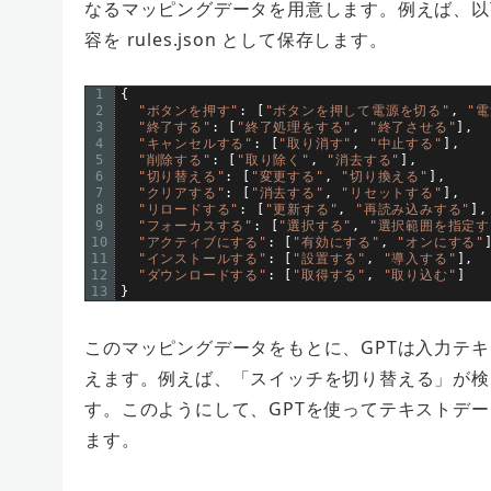
なるマッピングデータを用意します。
例えば、以
容を rules.json として保存します。
1
{
2
"ボタンを押す"
:
[
"ボタンを押して電源を切る"
,
"
3
"終了する"
:
[
"終了処理をする"
,
"終了させる"
]
,
4
"キャンセルする"
:
[
"取り消す"
,
"中止する"
]
,
5
"削除する"
:
[
"取り除く"
,
"消去する"
]
,
6
"切り替える"
:
[
"変更する"
,
"切り換える"
]
,
7
"クリアする"
:
[
"消去する"
,
"リセットする"
]
,
8
"リロードする"
:
[
"更新する"
,
"再読み込みする"
]
,
9
"フォーカスする"
:
[
"選択する"
,
"選択範囲を指定す
10
"アクティブにする"
:
[
"有効にする"
,
"オンにする"
11
"インストールする"
:
[
"設置する"
,
"導入する"
]
,
12
"ダウンロードする"
:
[
"取得する"
,
"取り込む"
]
13
}
このマッピングデータをもとに、GPTは入力テ
えます。例えば、「スイッチを切り替える」が検
す。このようにして、GPTを使ってテキストデ
ます。