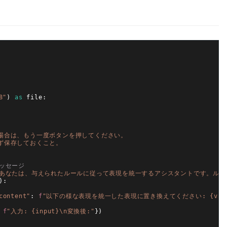
8"
)
as
file
:
場合は、もう一度ボタンを押してください。
ず保存しておくこと。
ッセージ
"あなたは、与えられたルールに従って表現を統一するアシスタントです。ルー
)
:
content"
:
f
"以下の様な表現を統一した表現に置き換えてください: {value} 
f
"入力: {input}\n変換後:"
}
)