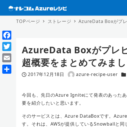
TOPページ
ストレージ
AzureData B
F
AzureData Box
a
T
超概要をまとめてみまし
c
w
E
e
i
2017年12月18日
azure-recipe-user
m
投稿日
著
カ
共
b
t
a
者
有
o
t
i
今回も、先日のAzure Igniteにて発表の
o
e
要を紹介したいと思います。
l
k
r
そのサービスとは、Azure DataBoxです。Az
す。それは、AWSが提供しているSnowball