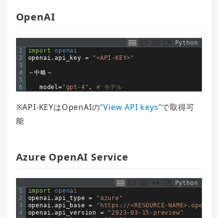
OpenAI
Python
1
import
openai
2
openai
.
api_key
=
"<API-KEY>"
3
4
～中略～
5
6
model
=
"gpt-4"
,
# モデル
※API-KEYはOpenAIの
“View API keys”
で取得可
能
Azure OpenAI Service
Python
1
import
openai
2
openai
.
api_type
=
"azure"
3
openai
.
api_base
=
"https://<RESOURCE-NAME>.openai.
4
openai
.
api_version
=
"2023-03-15-preview"