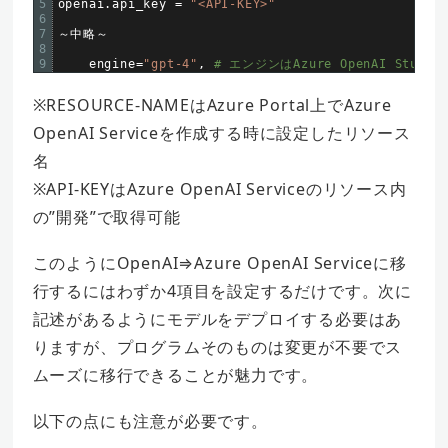
5
openai
.
api_key
=
"<API-KEY>"
6
7
～中略～
8
9
engine
=
"gpt-4"
,
# エンジンはAzure OpenAI Stu
※RESOURCE-NAMEはAzure Portal上でAzure
OpenAI Serviceを作成する時に設定したリソース
名
※API-KEYはAzure OpenAI Serviceのリソース内
の”開発”で取得可能
このようにOpenAI⇒Azure OpenAI Serviceに移
行するにはわずか4項目を設定するだけです。次に
記述があるようにモデルをデプロイする必要はあ
りますが、プログラムそのものは変更が不要でス
ムーズに移行できることが魅力です。
以下の点にも注意が必要です。