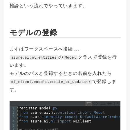
推論という流れでやっていきます。
モデルの登録
まずはワークスペースへ接続し、
の
クラスで登録を行
azure.ai.ml.entities
Model
います。
モデルのパスと登録するときの名前を入れたら
で登録しま
ml_client.models.create_or_update()
す。
1
register_model
.
py
2
from 
azure
.
ai
.
ml
.
entities 
import 
Model
3
from 
azure
.
identity 
import 
DefaultAzureCredential
4
from 
azure
.
ai
.
ml 
import 
MLClient
5