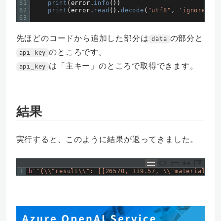
61
print
(
error
.
info
(
)
)
62
print
(
error
.
read
(
)
.
decode
(
"utf8"
,
'ignore'
)
)
63
先ほどのコードから追加した部分は
の部分と
data
のところです。
api_key
は「主キー」のところで取得できます。
api_key
結果
実行すると、このように結果が返ってきました。
1
b
'"{\\"result\\": [[26570, 119.57, \\"material_5\\