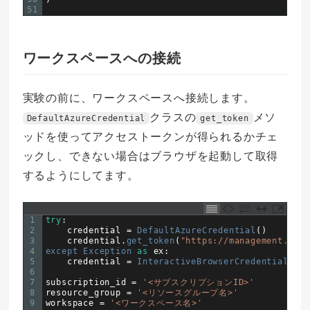
51
ワークスペースへの接続
実験の前に、ワークスペースへ接続します。
クラスの
メソ
DefaultAzureCredential
get_token
ッドを使ってアクセストークンが得られるかチェ
ックし、できない場合はブラウザを起動して取得
するようにしてます。
1
try
:
2
credential
=
DefaultAzureCredential
(
)
3
credential
.
get_token
(
"https://management.azur
4
except 
Exception 
as
ex
:
5
credential
=
InteractiveBrowserCredential
(
)
6
7
subscription_id
=
'<サブスクリプションID>'
8
resource_group
=
'<リソースグループ名>'
9
workspace
=
'<ワークスペース名>'