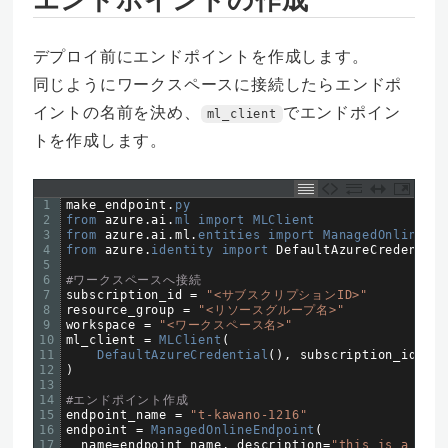
デプロイ前にエンドポイントを作成します。
同じようにワークスペースに接続したらエンドポ
イントの名前を決め、
でエンドポイン
ml_client
トを作成します。
1
make_endpoint
.
py
2
from 
azure
.
ai
.
ml 
import 
MLClient
3
from 
azure
.
ai
.
ml
.
entities 
import 
ManagedOnlineEnd
4
from 
azure
.
identity 
import 
DefaultAzureCredential
5
6
#ワークスペースへ接続
7
subscription_id
=
"<サブスクリプションID>"
8
resource_group
=
"<リソースグループ名>"
9
workspace
=
"<ワークスペース名>"
10
ml_client
=
MLClient
(
11
DefaultAzureCredential
(
)
,
subscription_id
,
re
12
)
13
14
#エンドポイント作成
15
endpoint_name
=
"t-kawano-1216"
16
endpoint
=
ManagedOnlineEndpoint
(
17
name
=
endpoint_name
,
description
=
"this is a samp