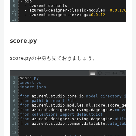
8
-
pip
:
9
-
azureml
-
defaults
10
-
azureml
-
designer
-
classic
-
modules
==
0.0.176
11
-
azureml
-
designer
-
serving
==
0.0.12
12
score.py
score.pyの中身も見ておきましょう。
1
score
.
py
2
import 
os
3
import 
json
4
5
from 
azureml
.
studio
.
core
.
io
.
model_directory 
impor
6
from 
pathlib 
import 
Path
7
from 
azureml
.
studio
.
modules
.
ml
.
score
.
score_generi
8
from 
azureml
.
designer
.
serving
.
dagengine
.
converter
9
from 
collections 
import 
defaultdict
10
from 
azureml
.
designer
.
serving
.
dagengine
.
utils 
imp
11
from 
azureml
.
studio
.
common
.
datatable
.
data_table 
i
12
13