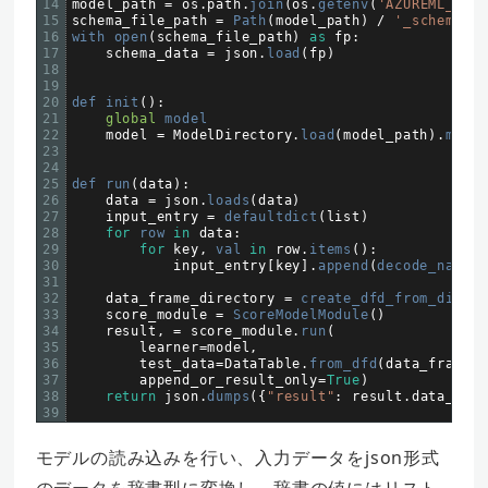
14
model_path
=
os
.
path
.
join
(
os
.
getenv
(
'AZUREML_MODE
15
schema_file_path
=
Path
(
model_path
)
/
'_schema.js
16
with 
open
(
schema_file_path
)
as
fp
:
17
schema_data
=
json
.
load
(
fp
)
18
19
20
def 
init
(
)
:
21
global
model
22
model
=
ModelDirectory
.
load
(
model_path
)
.
model
23
24
25
def 
run
(
data
)
:
26
data
=
json
.
loads
(
data
)
27
input_entry
=
defaultdict
(
list
)
28
for
row 
in
data
:
29
for
key
,
val 
in
row
.
items
(
)
:
30
input_entry
[
key
]
.
append
(
decode_nan
(
va
31
32
data_frame_directory
=
create_dfd_from_dict
(
i
33
score_module
=
ScoreModelModule
(
)
34
result
,
=
score_module
.
run
(
35
learner
=
model
,
36
test_data
=
DataTable
.
from_dfd
(
data_frame_d
37
append_or_result_only
=
True
)
38
return
json
.
dumps
(
{
"result"
:
result
.
data_fram
39
モデルの読み込みを行い、入力データをjson形式
のデータを辞書型に変換し、辞書の値にはリスト