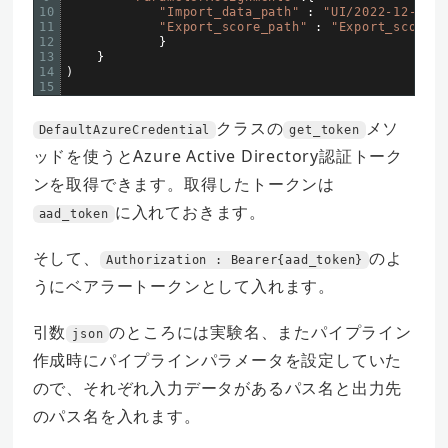
10
"Import_data_path"
:
"UI/2022-12-15_1
11
"Export_score_path"
:
"Export_score/s
12
}
13
}
14
)
15
クラスの
メソ
DefaultAzureCredential
get_token
ッドを使うとAzure Active Directory認証トーク
ンを取得できます。取得したトークンは
に入れておきます。
aad_token
そして、
のよ
Authorization : Bearer{aad_token}
うにベアラートークンとして入れます。
引数
のところには実験名、またパイプライン
json
作成時にパイプラインパラメータを設定していた
ので、それぞれ入力データがあるパス名と出力先
のパス名を入れます。