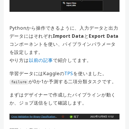
Pythonから操作できるように、入力データと出力
データにはそれぞれ
Import Data
と
Export Data
コンポーネントを使い、パイプラインパラメータ
を設定します。
やり方は
以前の記事
で紹介してます。
学習データにはKaggleの
TPS
を使いました。
が0か1か予測する二項分類タスクです。
failure
まずはデザイナーで作成したパイプラインが動く
か、ジョブ送信をして確認します。