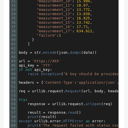
31
"measurement_10"
:
15.909
,
32
"measurement_11"
:
18.07
,
33
"measurement_12"
:
13.772
,
34
"measurement_13"
:
13.659
,
35
"measurement_14"
:
16.825
,
36
"measurement_15"
:
13.742
,
37
"measurement_16"
:
17.71
,
38
"measurement_17"
:
634.612
,
39
"failure"
:
1
40
}
41
]
42
43
body
=
str
.
encode
(
json
.
dumps
(
data
)
)
44
45
url
=
'https://XXX'
46
api_key
=
'YYY'
47
if
not
api_key
:
48
raise 
Exception
(
"A key should be provided to 
49
50
headers
=
{
'Content-Type'
:
'application/json'
,
'Au
51
52
req
=
urllib
.
request
.
Request
(
url
,
body
,
headers
)
53
54
try
:
55
response
=
urllib
.
request
.
urlopen
(
req
)
56
57
result
=
response
.
read
(
)
58
print
(
result
)
59
except 
urllib
.
error
.
HTTPError 
as
error
:
60
print
(
"The request failed with status code: "