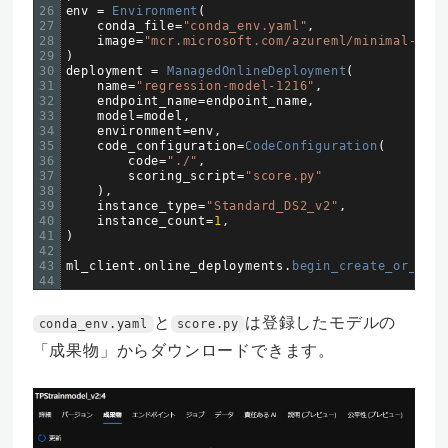
26
env
=
Environment
(
27
conda_file
=
"conda_env.yaml"
,
28
image
=
"mcr.microsoft.com/azureml/minimal-ubun
29
)
30
deployment
=
ManagedOnlineDeployment
(
31
name
=
"regression-model-1216"
,
32
endpoint_name
=
endpoint_name
,
33
model
=
model
,
34
environment
=
env
,
35
code_configuration
=
CodeConfiguration
(
36
code
=
"./"
,
37
scoring_script
=
"score.py"
38
)
,
39
instance_type
=
"Standard_DS2_v2"
,
40
instance_count
=
1
,
41
)
42
43
ml_client
.
online_deployments
.
begin_create_or_upda
44
と
は登録したモデルの
conda_env.yaml
score.py
「成果物」からダウンロードできます。