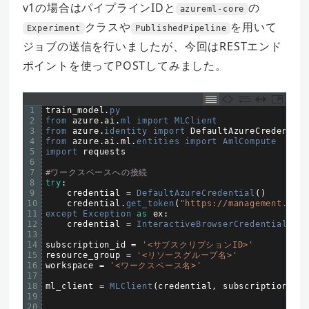
v1の場合はパイプラインIDと
の
azureml-core
クラスや
を用いて
Experiment
PublishedPipeline
ジョブの送信を行いましたが、今回はRESTエンド
ポイントを使ってPOSTしてみました。
1
train_model
.
py
2
from 
azure
.
ai
.
ml 
import 
MLClient
3
from 
azure
.
identity 
import 
DefaultAzureCredential
4
from 
azure
.
ai
.
ml
.
entities 
import 
AmlCompute
5
import 
requests
6
7
#ワークスペースへの接続
8
try
:
9
credential
=
DefaultAzureCredential
(
)
10
credential
.
get_token
(
"https://management.azur
11
except 
Exception 
as
ex
:
12
credential
=
InteractiveBrowserCredential
(
)
13
14
subscription_id
=
'<サブスクリプションID>'
15
resource_group
=
'<リソースグループ名>'
16
workspace
=
'<ワークスペース名>'
17
18
ml_client
=
MLClient
(
credential
,
subscription_id
,
19
20