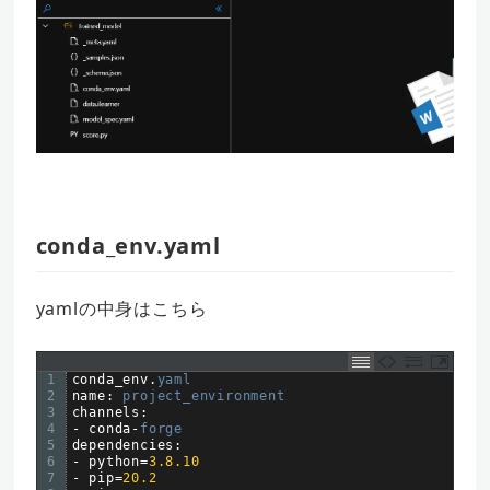
conda_env.yaml
yamlの中身はこちら
1
conda_env
.
yaml
2
name
:
project_environment
3
channels
:
4
-
conda
-
forge
5
dependencies
:
6
-
python
=
3.8.10
7
-
pip
=
20.2