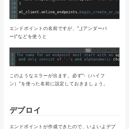
18
)
19
20
ml_client
.
online_endpoints
.
begin_create_or_update
21
エンドポイントの名前ですが、”_(アンダーバ
ー)”などを使うと
1
The 
name 
for
an 
endpoint 
must 
start 
with 
an 
upper
-
2
and
only 
consist 
of
'-'
s
and
alphanumeric 
charact
3
このようなエラーが出ます。必ず”-（ハイフ
ン）”を使った名前に設定しておきましょう。
デプロイ
エンドポイントが作成できたので、いよいよデプ