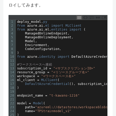
ロイしてみます。
1
deploy_model
.
py
2
from 
azure
.
ai
.
ml 
import 
MLClient
3
from 
azure
.
ai
.
ml
.
entities 
import
(
4
ManagedOnlineEndpoint
,
5
ManagedOnlineDeployment
,
6
Model
,
7
Environment
,
8
CodeConfiguration
,
9
)
10
from 
azure
.
identity 
import 
DefaultAzureCredential
11
12
#ワークスペースへ接続
13
subscription_id
=
"<サブスクリプションID>"
14
resource_group
=
"<リソースグループ名>"
15
workspace
=
"<ワークスペース名>"
16
ml_client
=
MLClient
(
17
DefaultAzureCredential
(
)
,
subscription_id
,
re
18
)
19
20
endpoint_name
=
"t-kawano-1216"
21
22
model
=
Model
(
23
path
=
"azureml://datastores/workspaceblobstore
24
name
=
"TPStrainmodel_v2"
25
)