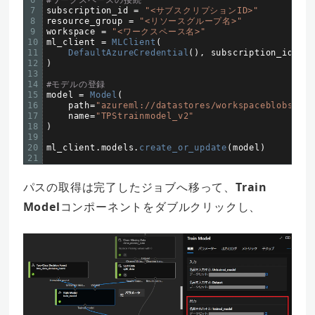
6
#ワークスペースの接続
7
subscription_id
=
"<サブスクリプションID>"
8
resource_group
=
"<リソースグループ名>"
9
workspace
=
"<ワークスペース名>"
10
ml_client
=
MLClient
(
11
DefaultAzureCredential
(
)
,
subscription_id
,
re
12
)
13
14
#モデルの登録
15
model
=
Model
(
16
path
=
"azureml://datastores/workspaceblobstore
17
name
=
"TPStrainmodel_v2"
18
)
19
20
ml_client
.
models
.
create_or_update
(
model
)
21
パスの取得は完了したジョブへ移って、
Train
Model
コンポーネントをダブルクリックし、