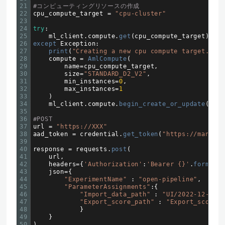
21
#コンピューティングリソースの作成
22
cpu_compute_target
=
"cpu-cluster"
23
24
try
:
25
ml_client
.
compute
.
get
(
cpu_compute_target
)
26
except 
Exception
:
27
print
(
"Creating a new cpu compute target..."
)
28
compute
=
AmlCompute
(
29
name
=
cpu_compute_target
,
30
size
=
"STANDARD_D2_V2"
,
31
min_instances
=
0
,
32
max_instances
=
1
33
)
34
ml_client
.
compute
.
begin_create_or_update
(
comp
35
36
#POST
37
url
=
"https://XXX"
38
aad_token
=
credential
.
get_token
(
"https://managem
39
40
response
=
requests
.
post
(
41
url
,
42
headers
=
{
'Authorization'
:
'Bearer {}'
.
format
(
a
43
json
=
{
44
"ExperimentName"
:
"open-pipeline"
,
45
"ParameterAssignments"
:
{
46
"Import_data_path"
:
"UI/2022-12-15_1
47
"Export_score_path"
:
"Export_score/s
48
}
49
}
50
)