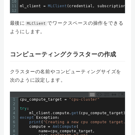
10
11
ml_client
=
MLClient
(
credential
,
subscription_id
,
12
最後に
でワークスペースの操作をできる
MLClient
ようにします。
コンピューティングクラスターの作成
クラスターの名前やコンピューティングサイズを
次のように設定します。
1
cpu_compute_target
=
"cpu-cluster"
2
3
try
:
4
ml_client
.
compute
.
get
(
cpu_compute_target
)
5
except 
Exception
:
6
print
(
"Creating a new cpu compute target..."
)
7
compute
=
AmlCompute
(
8
name
=
cpu_compute_target
,