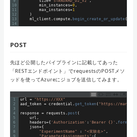
9
size
=
"STANDARD_D2_V2"
,
10
min_instances
=
0
,
11
max_instances
=
1
12
)
13
ml_client
.
compute
.
begin_create_or_update
(
comp
14
POST
先ほど公開したパイプラインに記載してあった
「RESTエンドポイント」でrequestsのPOSTメソ
ッドを使ってAzureにジョブを送信してみます。
1
url
=
"https://XXX"
2
aad_token
=
credential
.
get_token
(
"https://managem
3
4
response
=
requests
.
post
(
5
url
,
6
headers
=
{
'Authorization'
:
'Bearer {}'
.
format
(
a
7
json
=
{
8
"ExperimentName"
:
"<実験名>"
,
9
"ParameterAssignments"
:
{