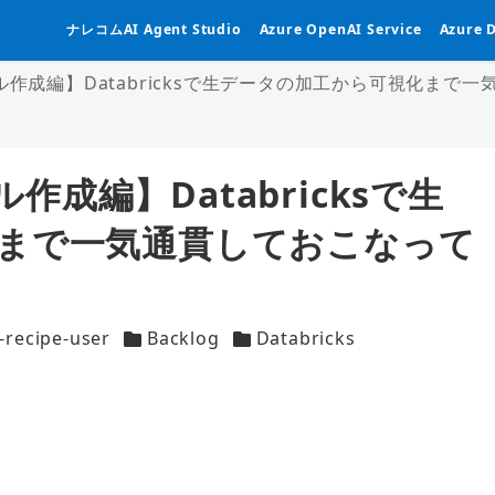
ナレコムAI Agent Studio
Azure OpenAI Service
Azure 
ーブル作成編】Databricksで生データの加工から可視化ま
ル作成編】Databricksで生
まで一気通貫しておこなって
-recipe-user
Backlog
Databricks
カテゴリー
カテゴリー