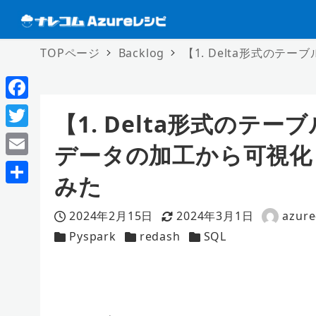
TOPページ
Backlog
【1. Delta形式のテ
F
【1. Delta形式のテーブ
a
T
データの加工から可視化
c
w
E
e
みた
i
m
共
b
t
a
2024年2月15日
2024年3月1日
azure
有
o
投稿日
更新日
著
t
i
Pyspark
redash
SQL
カテゴリー
カテゴリー
カテゴリー
者
o
e
l
k
r