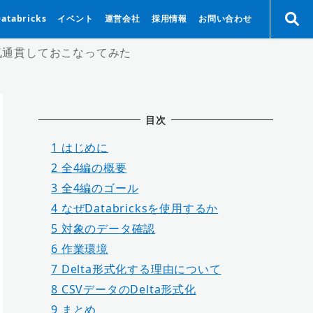
Databricks
イベント
運営会社
採用情報
お問い合わせ
で一気通貫しておこなってみた
目次
1
はじめに
2
全4編の概要
3
全4編のゴール
4
なぜDatabricksを使用するか
5
対象のデータ確認
6
作業環境
7
Delta形式化する理由について
8
CSVデータのDelta形式化
9
まとめ