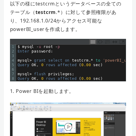
以下の様にtestcrmというデータベースの全ての
テーブル（
testcrm
.*）に対して参照権限があ
り、192.168.1.0/24からアクセス可能な
powerBI_userを作成します。
1
$
mysql
-
u
root
-
p
2
Enter 
password
:
3
4
mysql
>
grant 
select 
on 
testcrm
.
*
to
'powerBI_user'
5
Query 
OK
,
0
rows 
affected
(
0.00
sec
)
6
7
mysql
>
flush 
privileges
;
8
Query 
OK
,
0
rows 
affected
(
0.00
sec
)
1. Power BIを起動します。