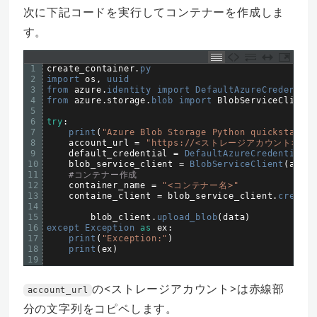
次に下記コードを実行してコンテナーを作成しま
す。
1
create_container
.
py
2
import 
os
,
uuid
3
from 
azure
.
identity 
import 
DefaultAzureCredential
4
from 
azure
.
storage
.
blob 
import 
BlobServiceClient
,
5
6
try
:
7
print
(
"Azure Blob Storage Python quickstart s
8
account_url
=
"https://<ストレージアカウント>.blob.
9
default_credential
=
DefaultAzureCredential
(
)
10
blob_service_client
=
BlobServiceClient
(
accou
11
#コンテナー作成
12
container_name
=
"<コンテナー名>"
13
containe_client
=
blob_service_client
.
create_
14
15
blob_client
.
upload_blob
(
data
)
16
except 
Exception 
as
ex
:
17
print
(
"Exception:"
)
18
print
(
ex
)
19
の<ストレージアカウント>は赤線部
account_url
分の文字列をコピペします。