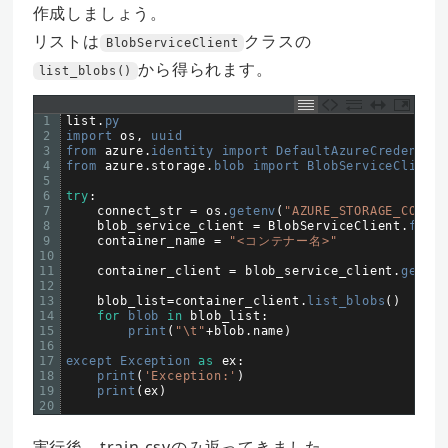
作成しましょう。
リストは
クラスの
BlobServiceClient
から得られます。
list_blobs()
1
list
.
py
2
import 
os
,
uuid
3
from 
azure
.
identity 
import 
DefaultAzureCredential
4
from 
azure
.
storage
.
blob 
import 
BlobServiceClient
5
6
try
:
7
connect_str
=
os
.
getenv
(
"AZURE_STORAGE_CONNEC
8
blob_service_client
=
BlobServiceClient
.
from_
9
container_name
=
"<コンテナー名>"
10
11
container_client
=
blob_service_client
.
get_co
12
13
blob_list
=
container_client
.
list_blobs
(
)
14
for
blob 
in
blob_list
:
15
print
(
"\t"
+
blob
.
name
)
16
17
except 
Exception 
as
ex
:
18
print
(
'Exception:'
)
19
print
(
ex
)
20
実行後、train.csvのみ返ってきました。