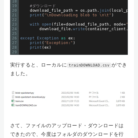
18
19
#ダウンロード
20
download_file_path
=
os
.
path
.
join
(
local_path
,
21
print
(
"\nDownloading blob to \n\t"
)
22
23
with 
open
(
file
=
download_file_path
,
mode
=
"wb"
)
24
download_file
.
write
(
container_client
.
down
25
26
except 
Exception 
as
ex
:
27
print
(
"Exception:"
)
28
print
(
ex
)
29
実行すると、ローカルに
ができ
trainDOWNLOAD.csv
ました。
さて、ファイルのアップロード・ダウンロードは
できたので、今度はフォルダのダウンロードを行