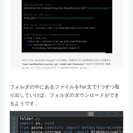
フォルダの中にあるファイルをfor文で1つずつ取
り出していけば、フォルダのダウンロードができ
るようです。
1
folder
.
py
2
import 
os
,
uuid
3
from 
azure
.
identity 
import 
DefaultAzureCredential
4
from 
azure
.
storage
.
blob 
import 
BlobServiceClient
,