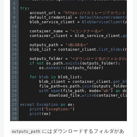
5
6
try
:
7
account_url
=
"https://<ストレージアカウント名>.blo
8
default_credential
=
DefaultAzureCredential
(
)
9
blob_service_client
=
BlobServiceClient
(
accou
10
11
container_name
=
"<コンテナー名>"
12
container_client
=
blob_service_client
.
get_co
13
14
outputs_path
=
"<BLOB名>"
15
blob_list
=
container_client
.
list_blobs
(
name_
16
17
outputs_folder
=
"<ダウンロード先のフォルダのパス>
18
if
not
os
.
path
.
exists
(
outputs_folder
)
:
19
os
.
makedirs
(
outputs_folder
)
20
21
for
blob 
in
blob_list
:
22
blob_client
=
container_client
.
get_blob_c
23
file_path
=
os
.
path
.
join
(
outputs_folder
,
(
bl
24
with 
open
(
file_path
,
mode
=
"wb"
)
as
downlo
25
download_file
.
write
(
container_client
.
26
27
except 
Exception 
as
ex
:
28
print
(
"Exception:"
)
29
print
(
ex
)
30
にはダウンロードするフォルダがあ
outputs_path