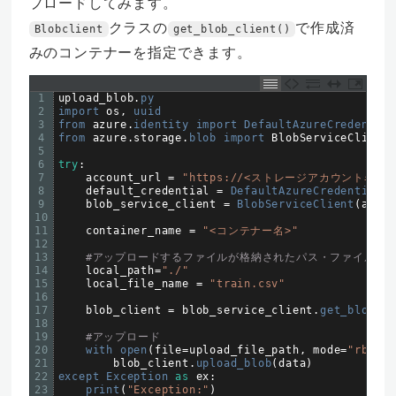
プロードしてみます。
クラスの
で作成済
Blobclient
get_blob_client()
みのコンテナーを指定できます。
1
upload_blob
.
py
2
import 
os
,
uuid
3
from 
azure
.
identity 
import 
DefaultAzureCredential
4
from 
azure
.
storage
.
blob 
import 
BlobServiceClient
,
5
6
try
:
7
account_url
=
"https://<ストレージアカウント名>.blo
8
default_credential
=
DefaultAzureCredential
(
)
9
blob_service_client
=
BlobServiceClient
(
accou
10
11
container_name
=
"<コンテナー名>"
12
13
#アップロードするファイルが格納されたパス・ファイル名
14
local_path
=
"./"
15
local_file_name
=
"train.csv"
16
17
blob_client
=
blob_service_client
.
get_blob_cl
18
19
#アップロード
20
with 
open
(
file
=
upload_file_path
,
mode
=
"rb"
)
a
21
blob_client
.
upload_blob
(
data
)
22
except 
Exception 
as
ex
:
23
print
(
"Exception:"
)