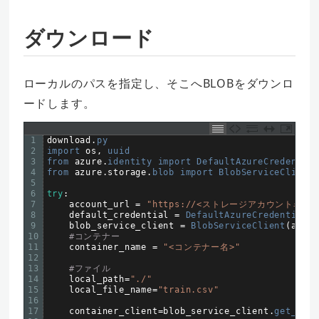
ダウンロード
ローカルのパスを指定し、そこへBLOBをダウンロ
ードします。
1
download
.
py
2
import 
os
,
uuid
3
from 
azure
.
identity 
import 
DefaultAzureCredential
4
from 
azure
.
storage
.
blob 
import 
BlobServiceClient
5
6
try
:
7
account_url
=
"https://<ストレージアカウント名>.blo
8
default_credential
=
DefaultAzureCredential
(
)
9
blob_service_client
=
BlobServiceClient
(
accou
10
#コンテナー
11
container_name
=
"<コンテナー名>"
12
13
#ファイル
14
local_path
=
"./"
15
local_file_name
=
"train.csv"
16
17
container_client
=
blob_service_client
.
get_cont