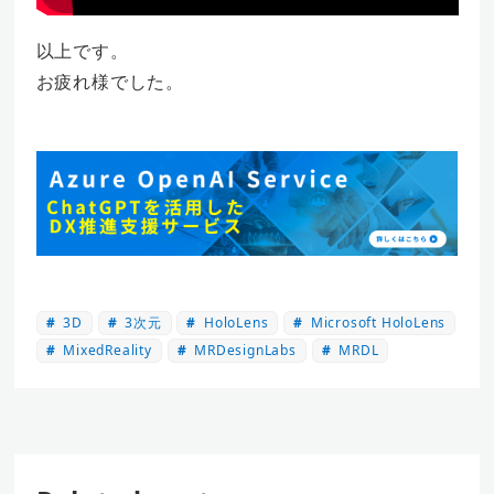
以上です。
お疲れ様でした。
3D
3次元
HoloLens
Microsoft HoloLens
MixedReality
MRDesignLabs
MRDL