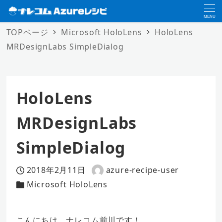
MENU
TOPページ
Microsoft HoloLens
HoloLens
MRDesignLabs SimpleDialog
HoloLens
MRDesignLabs
SimpleDialog
2018年2月11日
azure-recipe-user
投稿日
著
Microsoft HoloLens
カテゴリー
者
こんにちは、ナレコム前川です！