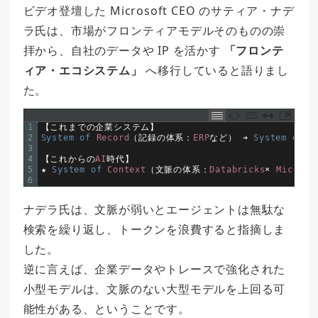
ビデオ登壇した Microsoft CEO のサティア・ナデ
ラ氏は、市場がフロンティアモデルそのものの崇
拝から、自社のデータや IP を活かす
「フロンテ
ィア・エコシステム」
へ移行していると語りまし
た。
1
【これまでの企業システム】
2
System 
of 
Record
（記録の体系：
ERP
など）
➔
System 
of 
E
3
4
【これからの
AI
時代】
5
★
System 
of 
Context
（文脈の体系：
Databricks
×
Microso
6
ナデラ氏は、文脈が弱いとエージェントは無駄な
検索を繰り返し、トークンを浪費すると指摘しま
した。
逆に言えば、企業データやトレースで強化された
小型モデルは、文脈のない大型モデルを上回る可
能性がある、ということです。